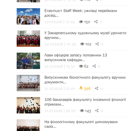
Erasmus+ Staff Week: ужнівці переймали
досвід…
27.07.2026 | 17:03
150
0
У Закарпатському художньому музеї урочисто
вручили…
24.07.2026 | 10:39
102
0
Лави офіцерів запасу поповнили 13
випускників кафедри…
22.07.2026 | 15:51
62
0
Випускникам біологічного факультету вручили
документи…
21.07.2026 | 21:01
396
0
106 бакалаврів факультету іноземної філології
отримали…
21.07.2026 | 20:07
143
0
На філологічному факультеті дипломували
своїх…