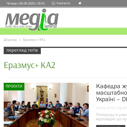
Контакти
Четвер | 06.08.2026 | 18:01
Додому
Еразмус+ КА2
перегляд теґів
Еразмус+ КА2
Кафедра жу
ПРОЄКТИ
масштабного
Україні – 
24.05.2019 | 23:47
Попереду в учасн
відповідно до к