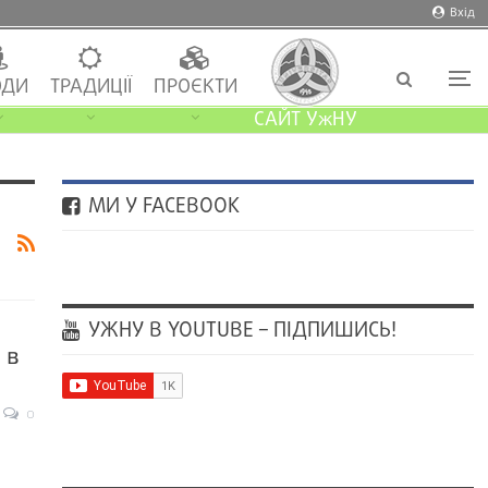
Вхід
ДИ
ТРАДИЦІЇ
ПРОЄКТИ
САЙТ УжНУ
МИ У FACEBOOK
УЖНУ В YOUTUBE – ПІДПИШИСЬ!
 в
0