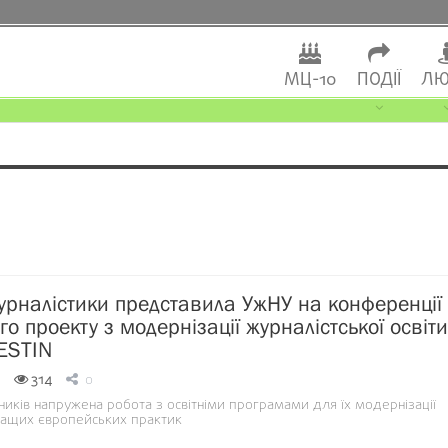
МЦ-10
ПОДІЇ
ЛЮ
рналістики представила УжНУ на конференції
 проекту з модернізації журналістської освіти
DESTIN
314
0
иків напружена робота з освітніми програмами для їх модернізації
ращих європейських практик