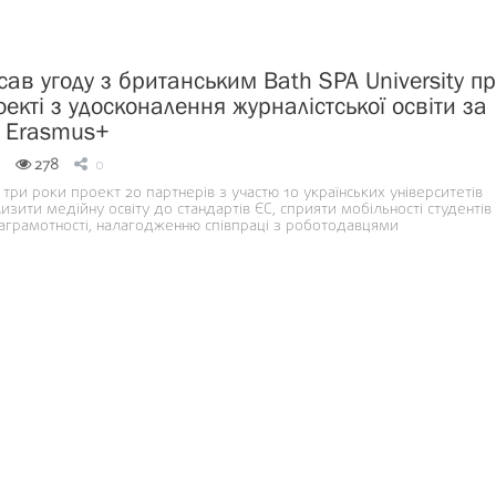
сав угоду з британським Bath SPA University п
оекті з удосконалення журналістської освіти за
 Erasmus+
278
0
три роки проект 20 партнерів з участю 10 українських університетів
зити медійну освіту до стандартів ЄС, сприяти мобільності студентів 
іаграмотності, налагодженню співпраці з роботодавцями