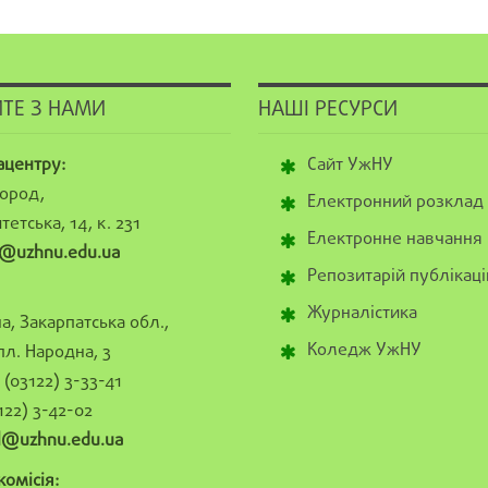
ТЕ З НАМИ
НАШІ РЕСУРСИ
ацентру:
Сайт УжНУ
ород,
Електронний розклад
тетська, 14, к. 231
Електронне навчання
@uzhnu.edu.ua
Репозитарій публікаці
Журналістика
а, Закарпатська обл.,
Коледж УжНУ
пл. Народна, 3
(03122) 3-33-41
122) 3-42-02
al@uzhnu.edu.ua
омісія: