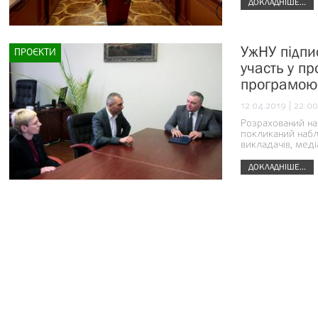
ДОКЛАДНІШЕ...
УжНУ підпи
ПРОЄКТИ
участь у пр
програмою
12.04.2019 | 22:00
Розрахований на 
покликаний набли
викладачів, мед
ДОКЛАДНІШЕ...