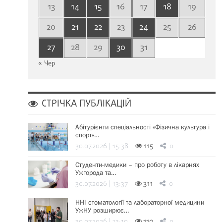
13
14
15
16
17
18
19
20
21
22
23
24
25
26
27
28
29
30
31
« Чер
СТРІЧКА ПУБЛІКАЦІЙ
Абітурієнти спеціальності «Фізична культура і
спорт»…
30.07.2026 | 15:38
115
0
Студенти-медики – про роботу в лікарнях
Ужгорода та…
30.07.2026 | 13:37
311
0
ННІ стоматології та лабораторної медицини
УжНУ розширює…
30.07.2026 | 13:19
110
0