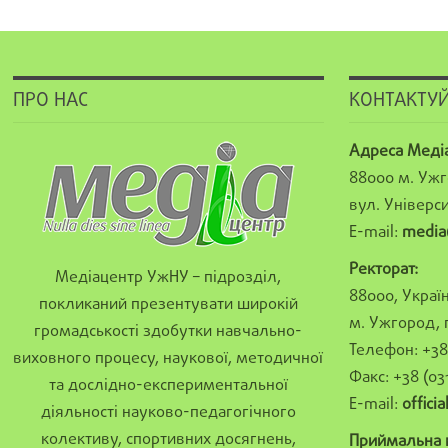
ПРО НАС
КОНТАКТУЙ
Адреса Меді
88000 м. Ужг
вул. Універси
E-mail:
media
Ректорат:
Медіацентр УжНУ – підрозділ,
88000, Україн
покликаний презентувати широкій
м. Ужгород, 
громадськості здобутки навчально-
Телефон: +38 
виховного процесу, наукової, методичної
Факс: +38 (03
та дослідно-експериментальної
E-mail:
offici
діяльності науково-педагогічного
колективу, спортивних досягнень,
Приймальна к