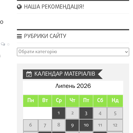
НАША РЕКОМЕНДАЦІЯ!
ро
РУБРИКИ САЙТУ
0
Рубрики
і
сайту
КАЛЕНДАР МАТЕРІАЛІВ
Липень 2026
Пн
Вт
Ср
Чт
Пт
Сб
Нд
1
2
3
4
5
6
7
8
9
10
11
12