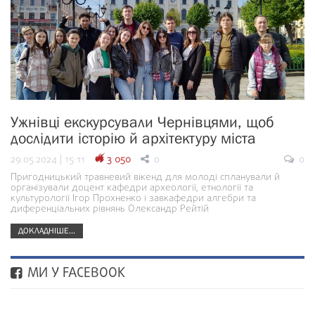
Ужнівці екскурсували Чернівцями, щоб
дослідити історію й архітектуру міста
29.05.2024 | 15:11
3 050
0
0
Пригодницький травневий вікенд для молоді спланували й
організували доцент кафедри археології, етнології та
культурології Ігор Прохненко і завкафедри алгебри та
диференціальних рівнянь Олександр Рейтій
ДОКЛАДНІШЕ...
МИ У FACEBOOK