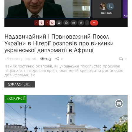
Надзвичайний і Повноважний Посол
України в Нігерії розповів про виклики
української дипломатії в Африці
28.11.2025 | 09:06
123
0
0
Іван Холостенко розповів, як українське посольство просуває
національні інтереси в країні, охопленій кризами та російською
дезінформацією
ДОКЛАДНІШЕ...
ЕКСКУРСІЇ