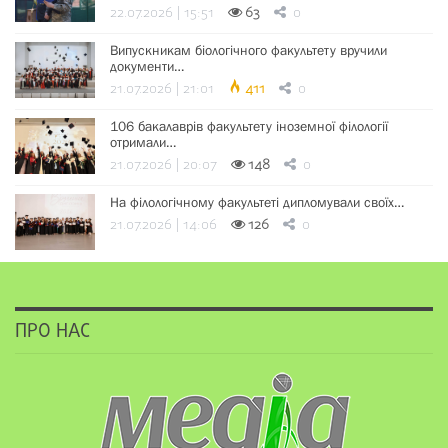
22.07.2026 | 15:51
63
0
Випускникам біологічного факультету вручили
документи…
21.07.2026 | 21:01
411
0
106 бакалаврів факультету іноземної філології
отримали…
21.07.2026 | 20:07
148
0
На філологічному факультеті дипломували своїх…
21.07.2026 | 14:06
126
0
ПРО НАС