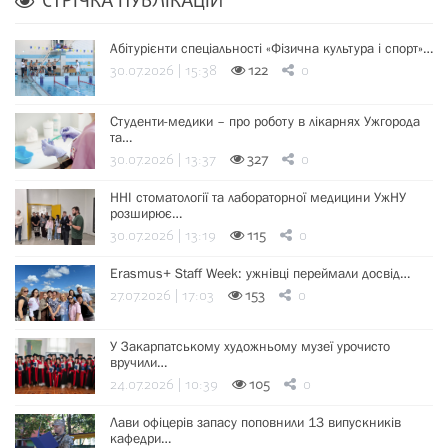
СТРІЧКА ПУБЛІКАЦІЙ
Абітурієнти спеціальності «Фізична культура і спорт»…
30.07.2026 | 15:38
122
0
Студенти-медики – про роботу в лікарнях Ужгорода
та…
30.07.2026 | 13:37
327
0
ННІ стоматології та лабораторної медицини УжНУ
розширює…
30.07.2026 | 13:19
115
0
Erasmus+ Staff Week: ужнівці переймали досвід…
27.07.2026 | 17:03
153
0
У Закарпатському художньому музеї урочисто
вручили…
24.07.2026 | 10:39
105
0
Лави офіцерів запасу поповнили 13 випускників
кафедри…