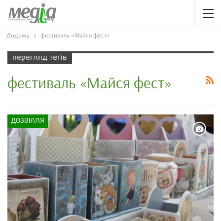
Додому
фестиваль «Майся фест»
перегляд теґів
фестиваль «Майся фест»
ДОЗВІЛЛЯ