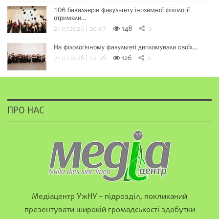
106 бакалаврів факультету іноземної філології
отримали…
21.07.2026 | 20:07
148
0
На філологічному факультеті дипломували своїх…
21.07.2026 | 14:06
126
0
ПРО НАС
Медіацентр УжНУ – підрозділ, покликаний
презентувати широкій громадськості здобутки