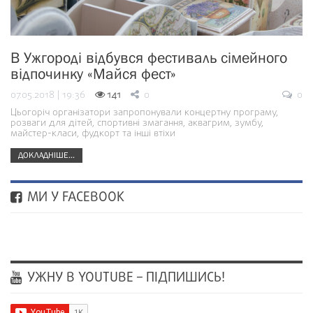
В Ужгороді відбувся фестиваль сімейного
відпочинку «Майся фест»
07.05.2018 | 19:36
141
0
0
Цьогоріч організатори запропонували концертну програму,
розваги для дітей, спортивні змагання, аквагрим, зумбу,
майстер-класи, фудкорт та інші втіхи
ДОКЛАДНІШЕ...
МИ У FACEBOOK
УЖНУ В YOUTUBE – ПІДПИШИСЬ!