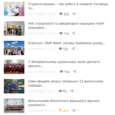
Студенти-медики – про роботу в лікарнях Ужгорода
та…
30.07.2026 | 13:37
325
0
ННІ стоматології та лабораторної медицини УжНУ
розширює…
30.07.2026 | 13:19
114
0
Erasmus+ Staff Week: ужнівці переймали досвід…
27.07.2026 | 17:03
153
0
У Закарпатському художньому музеї урочисто
вручили…
24.07.2026 | 10:39
104
0
Лави офіцерів запасу поповнили 13 випускників
кафедри…
22.07.2026 | 15:51
63
0
Випускникам біологічного факультету вручили
документи…
21.07.2026 | 21:01
410
0