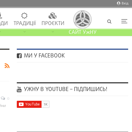
Вхід
ДИ
ТРАДИЦІЇ
ПРОЄКТИ
САЙТ УжНУ
МИ У FACEBOOK
УЖНУ В YOUTUBE – ПІДПИШИСЬ!
0
йни