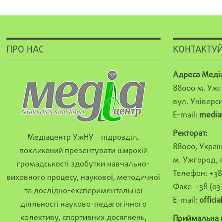
ПРО НАС
КОНТАКТУЙ
Адреса Меді
88000 м. Ужг
вул. Універси
E-mail:
media
Ректорат:
Медіацентр УжНУ – підрозділ,
88000, Україн
покликаний презентувати широкій
м. Ужгород, 
громадськості здобутки навчально-
Телефон: +38 
виховного процесу, наукової, методичної
Факс: +38 (03
та дослідно-експериментальної
E-mail:
offici
діяльності науково-педагогічного
колективу, спортивних досягнень,
Приймальна к