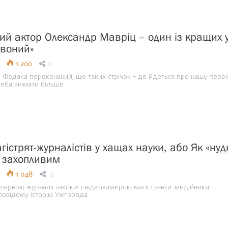
ий актор Олександр Мавріц – один із кращих 
рвоний»
1 200
0
 Федака переконаний, що таких стрічок – де йдеться про нашу перем
реба знімати більше
істрят-журналістів у хащах науки, або Як «нуд
 захопливим
1 048
0
лярною журналістикою» і відеокамерою магістранти-медійники
ловідому історію Ужгорода