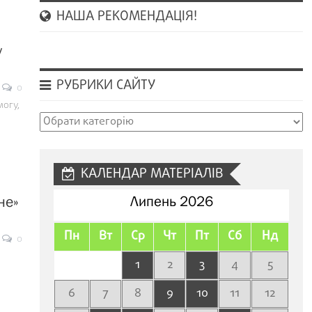
НАША РЕКОМЕНДАЦІЯ!
у
РУБРИКИ САЙТУ
0
огу,
Рубрики
сайту
КАЛЕНДАР МАТЕРІАЛІВ
не»
Липень 2026
Пн
Вт
Ср
Чт
Пт
Сб
Нд
0
1
2
3
4
5
6
7
8
9
10
11
12