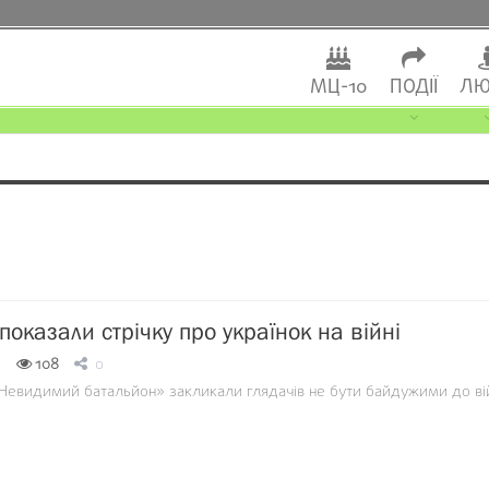
МЦ-10
ПОДІЇ
ЛЮ
показали стрічку про українок на війні
0
108
0
Невидимий батальйон» закликали глядачів не бути байдужими до ві