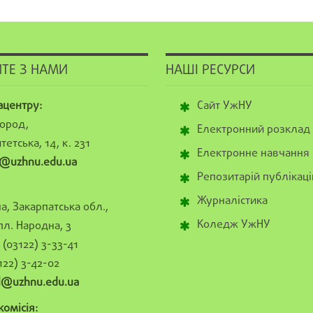
ТЕ З НАМИ
НАШІ РЕСУРСИ
ацентру:
Сайт УжНУ
ород,
Електронний розклад
тетська, 14, к. 231
Електронне навчання
@uzhnu.edu.ua
Репозитарій публікаці
Журналістика
а, Закарпатська обл.,
Коледж УжНУ
пл. Народна, 3
(03122) 3-33-41
122) 3-42-02
al@uzhnu.edu.ua
омісія: