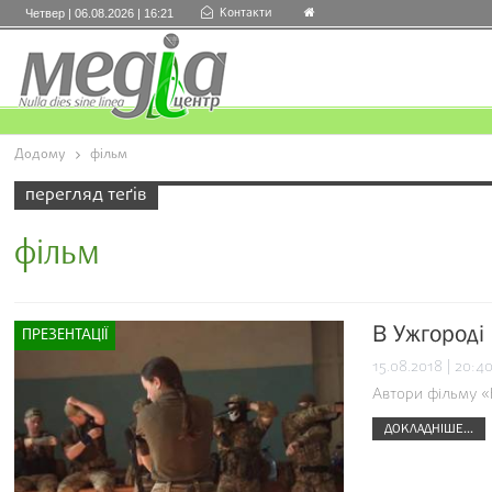
Контакти
Четвер | 06.08.2026 | 16:21
Додому
фільм
перегляд теґів
фільм
В Ужгороді 
ПРЕЗЕНТАЦІЇ
15.08.2018 | 20:4
Автори фільму «
ДОКЛАДНІШЕ...