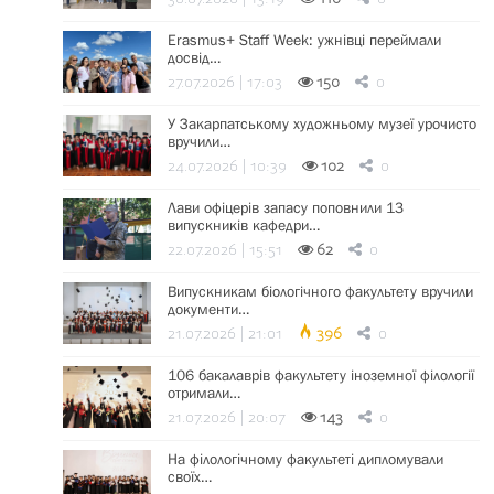
Erasmus+ Staff Week: ужнівці переймали
досвід…
27.07.2026 | 17:03
150
0
У Закарпатському художньому музеї урочисто
вручили…
24.07.2026 | 10:39
102
0
Лави офіцерів запасу поповнили 13
випускників кафедри…
22.07.2026 | 15:51
62
0
Випускникам біологічного факультету вручили
документи…
21.07.2026 | 21:01
396
0
106 бакалаврів факультету іноземної філології
отримали…
21.07.2026 | 20:07
143
0
На філологічному факультеті дипломували
своїх…