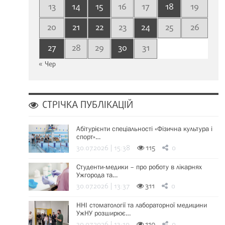
13
14
15
16
17
18
19
20
21
22
23
24
25
26
27
28
29
30
31
« Чер
СТРІЧКА ПУБЛІКАЦІЙ
Абітурієнти спеціальності «Фізична культура і
спорт»…
30.07.2026 | 15:38
115
0
Студенти-медики – про роботу в лікарнях
Ужгорода та…
30.07.2026 | 13:37
311
0
ННІ стоматології та лабораторної медицини
УжНУ розширює…
30.07.2026 | 13:19
110
0