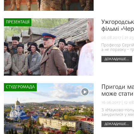
Ужгородськ
ПРЕЗЕНТАЦІЇ
фільмі «Че
06.08.2017 | 21:23
Професор Сергій
а не поразку – т
ДОКЛАДНІШЕ...
Пригоди маг
СТУДГРОМАДА
може стати
16.06.2017 | 12:08
З «Науково-попу
занурилися у ма
ДОКЛАДНІШЕ...