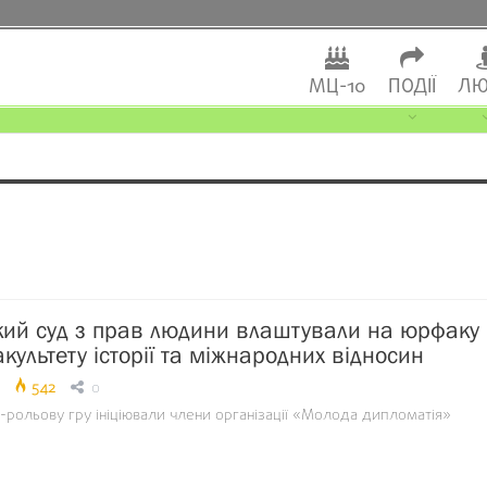
МЦ-10
ПОДІЇ
ЛЮ
ий суд з прав людини влаштували на юрфаку
культету історії та міжнародних відносин
542
0
-рольову гру ініціювали члени організації «Молода дипломатія»