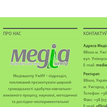
ПРО НАС
КОНТАКТУЙ
Адреса Меді
88000 м. Ужг
вул. Універси
E-mail:
media
Ректорат:
Медіацентр УжНУ – підрозділ,
88000, Україн
покликаний презентувати широкій
м. Ужгород, 
громадськості здобутки навчально-
Телефон: +38 
виховного процесу, наукової, методичної
Факс: +38 (03
та дослідно-експериментальної
E-mail:
offici