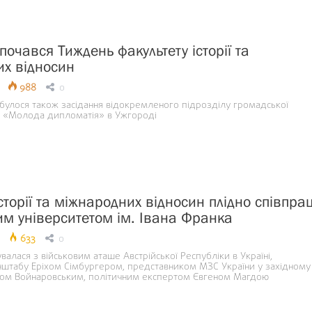
очався Тиждень факультету історії та
х відносин
988
0
булося також засідання відокремленого підрозділу громадської
тр «Молода дипломатія» в Ужгороді
сторії та міжнародних відносин плідно співпра
ким університетом ім. Івана Франка
633
0
алася з військовим аташе Австрійської Республіки в Україні,
штабу Еріхом Сімбургером, представником МЗС України у західному
авом Войнаровським, політичним експертом Євгеном Магдою