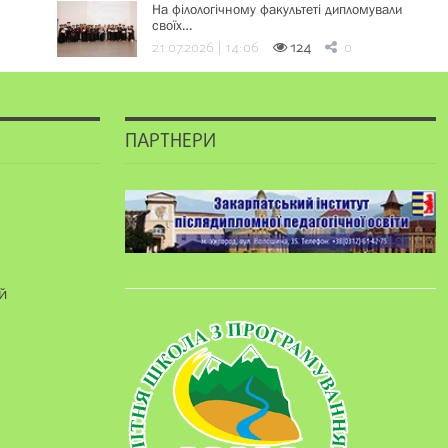
На філологічному факультеті дипломували
своїх…
21.07.2026 | 14:06
124
0
ПАРТНЕРИ
й