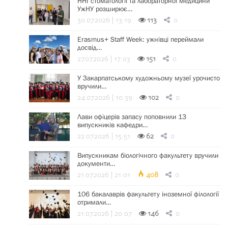
ННІ стоматології та лабораторної медицини
УжНУ розширює…
30.07.2026 | 13:19
113
0
Erasmus+ Staff Week: ужнівці переймали
досвід…
27.07.2026 | 17:03
151
0
У Закарпатському художньому музеї урочисто
вручили…
24.07.2026 | 10:39
102
0
Лави офіцерів запасу поповнили 13
випускників кафедри…
22.07.2026 | 15:51
62
0
Випускникам біологічного факультету вручили
документи…
21.07.2026 | 21:01
408
0
106 бакалаврів факультету іноземної філології
отримали…
21.07.2026 | 20:07
146
0