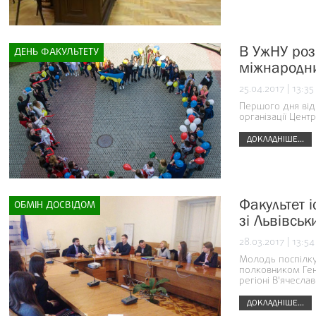
В УжНУ розп
ДЕНЬ ФАКУЛЬТЕТУ
міжнародни
25.04.2017 | 13:35
Першого дня від
організації Цен
ДОКЛАДНІШЕ...
Факультет і
ОБМІН ДОСВІДОМ
зі Львівсь
28.03.2017 | 13:54
Молодь поспілкув
полковником Ген
регіоні В'ячесл
ДОКЛАДНІШЕ...