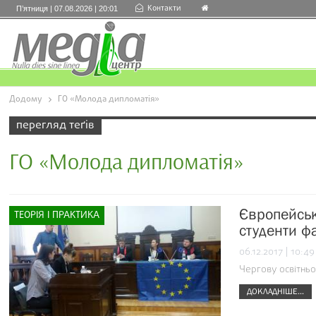
Контакти
П’ятниця | 07.08.2026 | 20:01
Додому
ГО «Молода дипломатія»
перегляд теґів
ГО «Молода дипломатія»
Європейськ
ТЕОРІЯ І ПРАКТИКА
студенти фа
06.12.2017 | 10:49
Чергову освітньо
ДОКЛАДНІШЕ...