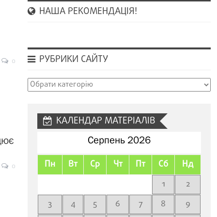
НАША РЕКОМЕНДАЦІЯ!
РУБРИКИ САЙТУ
0
Рубрики
сайту
КАЛЕНДАР МАТЕРІАЛІВ
цює
Серпень 2026
Пн
Вт
Ср
Чт
Пт
Сб
Нд
0
1
2
3
4
5
6
7
8
9