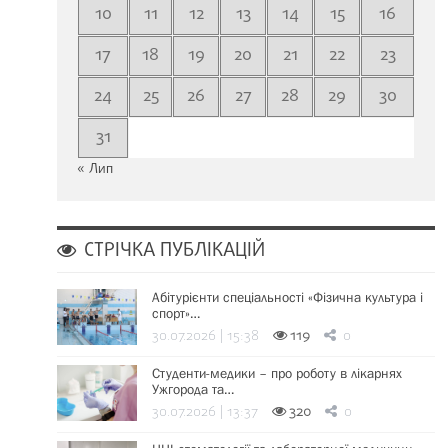
10
11
12
13
14
15
16
17
18
19
20
21
22
23
24
25
26
27
28
29
30
31
« Лип
СТРІЧКА ПУБЛІКАЦІЙ
Абітурієнти спеціальності «Фізична культура і
спорт»…
30.07.2026 | 15:38
119
0
Студенти-медики – про роботу в лікарнях
Ужгорода та…
30.07.2026 | 13:37
320
0