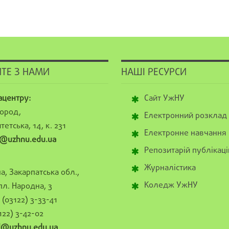
ТЕ З НАМИ
НАШІ РЕСУРСИ
ацентру:
Сайт УжНУ
ород,
Електронний розклад
тетська, 14, к. 231
Електронне навчання
@uzhnu.edu.ua
Репозитарій публікаці
Журналістика
а, Закарпатська обл.,
Коледж УжНУ
пл. Народна, 3
(03122) 3-33-41
122) 3-42-02
al@uzhnu.edu.ua