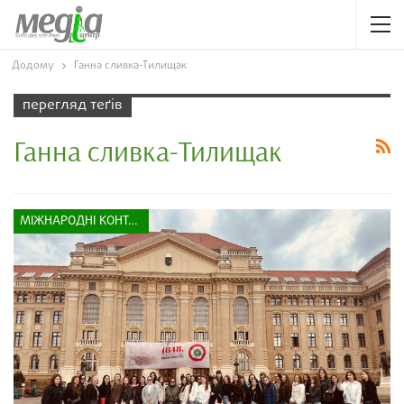
Додому
Ганна сливка-Тилищак
перегляд теґів
Ганна сливка-Тилищак
МІЖНАРОДНІ КОНТАКТИ