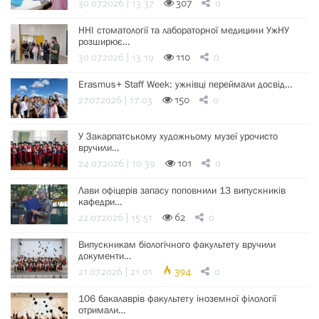
30.07.2026 | 13:37
307
0
ННІ стоматології та лабораторної медицини УжНУ
розширює…
30.07.2026 | 13:19
110
0
Erasmus+ Staff Week: ужнівці переймали досвід…
27.07.2026 | 17:03
150
0
У Закарпатському художньому музеї урочисто
вручили…
24.07.2026 | 10:39
101
0
Лави офіцерів запасу поповнили 13 випускників
кафедри…
22.07.2026 | 15:51
62
0
Випускникам біологічного факультету вручили
документи…
21.07.2026 | 21:01
394
0
106 бакалаврів факультету іноземної філології
отримали…