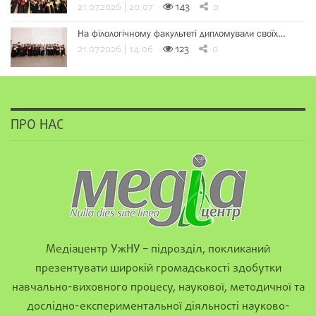
21.07.2026 | 20:07
143
0
На філологічному факультеті дипломували своїх…
21.07.2026 | 14:06
123
0
ПРО НАС
Медіацентр УжНУ – підрозділ, покликаний
презентувати широкій громадськості здобутки
навчально-виховного процесу, наукової, методичної та
дослідно-експериментальної діяльності науково-