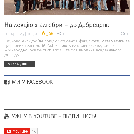
На лекцію з алгебри – до Дебрецена
01.04.2025 | 10:50
368
0
0
Науково-екскурсійні поїздки студентів факультету математики та
цифрових технологій УжНУ стають важливою складовою
міжнародної освітньої співпраці та розширення академічного
досвіду
ДОКЛАДНІШЕ...
МИ У FACEBOOK
УЖНУ В YOUTUBE – ПІДПИШИСЬ!