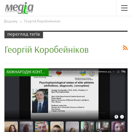
Додому
Георгій Коробейніков
перегляд теґів
Георгій Коробейніков
МІЖНАРОДНІ КОНТАКТИ