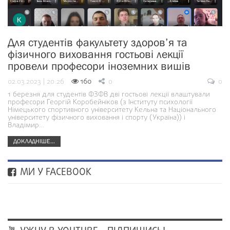
Для студентів факультету здоров’я та
фізичного виховання гостьові лекції
провели професори іноземних вишів
02.03.2023 | 20:26
160
0
0
1 березня для студентів ФЗФВ дві гостьові лекції влаштували
професори Георгій Коробейніков (з Інституту психології
Німецького спортивного університету Кельна та Національного
університету фізичного виховання і спорту (Україна)) і
Владімир…
ДОКЛАДНІШЕ...
МИ У FACEBOOK