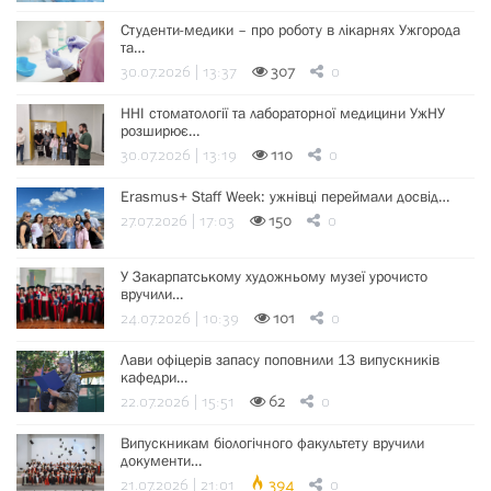
Студенти-медики – про роботу в лікарнях Ужгорода
та…
30.07.2026 | 13:37
307
0
ННІ стоматології та лабораторної медицини УжНУ
розширює…
30.07.2026 | 13:19
110
0
Erasmus+ Staff Week: ужнівці переймали досвід…
27.07.2026 | 17:03
150
0
У Закарпатському художньому музеї урочисто
вручили…
24.07.2026 | 10:39
101
0
Лави офіцерів запасу поповнили 13 випускників
кафедри…
22.07.2026 | 15:51
62
0
Випускникам біологічного факультету вручили
документи…
21.07.2026 | 21:01
394
0