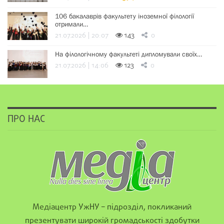
106 бакалаврів факультету іноземної філології
отримали…
21.07.2026 | 20:07
143
0
На філологічному факультеті дипломували своїх…
21.07.2026 | 14:06
123
0
ПРО НАС
Медіацентр УжНУ – підрозділ, покликаний
презентувати широкій громадськості здобутки