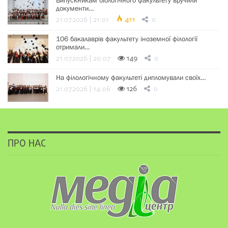
Випускникам біологічного факультету вручили
документи…
21.07.2026 | 21:01
411
0
106 бакалаврів факультету іноземної філології
отримали…
21.07.2026 | 20:07
149
0
На філологічному факультеті дипломували своїх…
21.07.2026 | 14:06
126
0
ПРО НАС