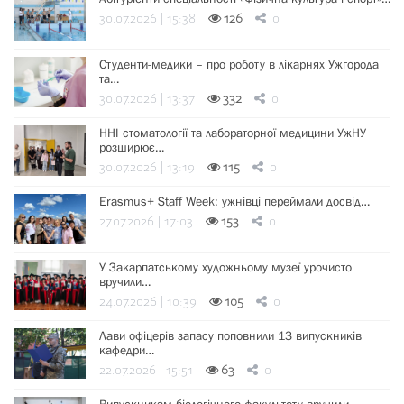
30.07.2026 | 15:38
126
0
Студенти-медики – про роботу в лікарнях Ужгорода
та…
30.07.2026 | 13:37
332
0
ННІ стоматології та лабораторної медицини УжНУ
розширює…
30.07.2026 | 13:19
115
0
Erasmus+ Staff Week: ужнівці переймали досвід…
27.07.2026 | 17:03
153
0
У Закарпатському художньому музеї урочисто
вручили…
24.07.2026 | 10:39
105
0
Лави офіцерів запасу поповнили 13 випускників
кафедри…
22.07.2026 | 15:51
63
0