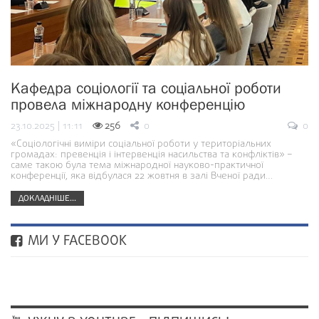
Кафедра соціології та соціальної роботи
провела міжнародну конференцію
23.10.2025 | 11:11
256
0
0
«Соціологічні виміри соціальної роботи у територіальних
громадах: превенція і інтервенція насильства та конфліктів» –
саме такою була тема міжнародної науково-практичної
конференції, яка відбулася 22 жовтня в залі Вченої ради…
ДОКЛАДНІШЕ...
МИ У FACEBOOK