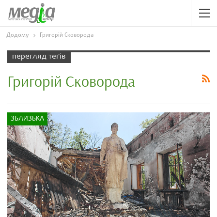
Додому
Григорій Сковорода
перегляд теґів
Григорій Сковорода
ЗБЛИЗЬКА