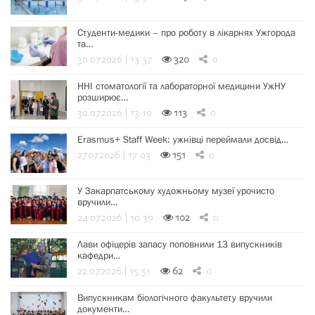
Студенти-медики – про роботу в лікарнях Ужгорода
та…
30.07.2026 | 13:37
320
0
ННІ стоматології та лабораторної медицини УжНУ
розширює…
30.07.2026 | 13:19
113
0
Erasmus+ Staff Week: ужнівці переймали досвід…
27.07.2026 | 17:03
151
0
У Закарпатському художньому музеї урочисто
вручили…
24.07.2026 | 10:39
102
0
Лави офіцерів запасу поповнили 13 випускників
кафедри…
22.07.2026 | 15:51
62
0
Випускникам біологічного факультету вручили
документи…