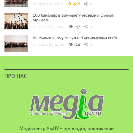
21.07.2026 | 21:01
408
0
106 бакалаврів факультету іноземної філології
отримали…
21.07.2026 | 20:07
147
0
На філологічному факультеті дипломували своїх…
21.07.2026 | 14:06
124
0
ПРО НАС
Медіацентр УжНУ – підрозділ, покликаний