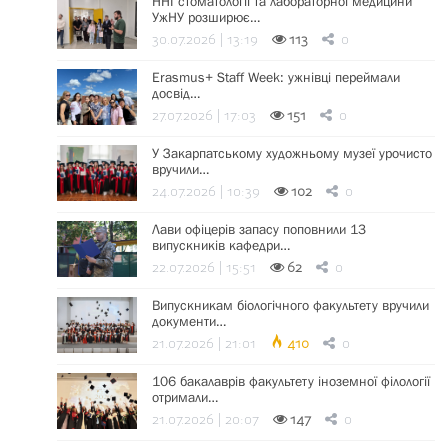
ННІ стоматології та лабораторної медицини
УжНУ розширює…
30.07.2026 | 13:19
113
0
Erasmus+ Staff Week: ужнівці переймали
досвід…
27.07.2026 | 17:03
151
0
У Закарпатському художньому музеї урочисто
вручили…
24.07.2026 | 10:39
102
0
Лави офіцерів запасу поповнили 13
випускників кафедри…
22.07.2026 | 15:51
62
0
Випускникам біологічного факультету вручили
документи…
21.07.2026 | 21:01
410
0
106 бакалаврів факультету іноземної філології
отримали…
21.07.2026 | 20:07
147
0