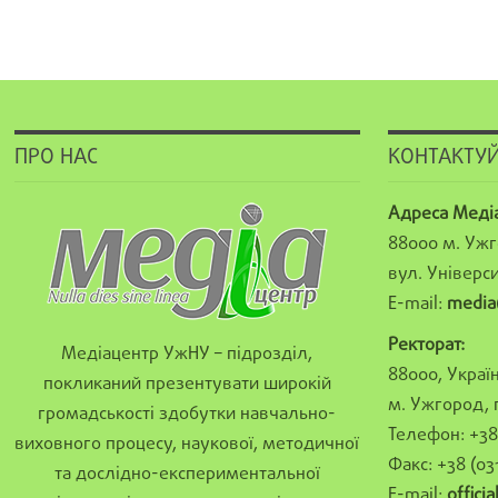
ПРО НАС
КОНТАКТУЙ
Адреса Меді
88000 м. Ужг
вул. Універси
E-mail:
media
Ректорат:
Медіацентр УжНУ – підрозділ,
88000, Україн
покликаний презентувати широкій
м. Ужгород, 
громадськості здобутки навчально-
Телефон: +38 
виховного процесу, наукової, методичної
Факс: +38 (03
та дослідно-експериментальної
E-mail:
offici