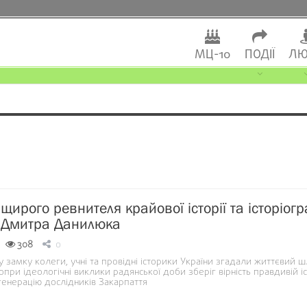
МЦ-10
ПОДІЇ
ЛЮ
ирого ревнителя крайової історії та історіогр
 Дмитра Данилюка
308
0
замку колеги, учні та провідні історики України згадали життєвий ш
опри ідеологічні виклики радянської доби зберіг вірність правдивій іс
генерацію дослідників Закарпаття