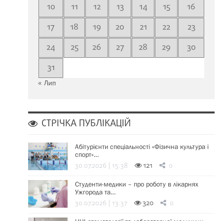
10
11
12
13
14
15
16
17
18
19
20
21
22
23
24
25
26
27
28
29
30
31
« Лип
СТРІЧКА ПУБЛІКАЦІЙ
Абітурієнти спеціальності «Фізична культура і
спорт»…
30.07.2026 | 15:38
121
0
Студенти-медики – про роботу в лікарнях
Ужгорода та…
30.07.2026 | 13:37
320
0