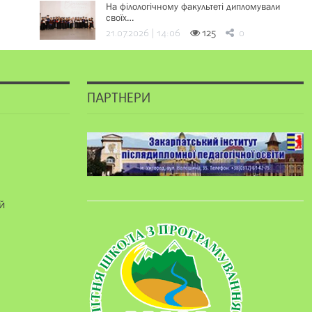
На філологічному факультеті дипломували
своїх…
21.07.2026 | 14:06
125
0
ПАРТНЕРИ
й