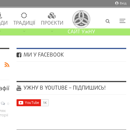
Вхід
ДИ
ТРАДИЦІЇ
ПРОЄКТИ
САЙТ УжНУ
МИ У FACEBOOK
УЖНУ В YOUTUBE – ПІДПИШИСЬ!
афії
0
лях
торії