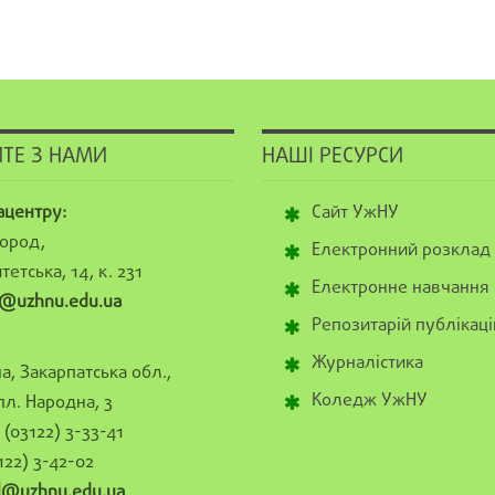
ТЕ З НАМИ
НАШІ РЕСУРСИ
ацентру:
Сайт УжНУ
ород,
Електронний розклад
тетська, 14, к. 231
Електронне навчання
@uzhnu.edu.ua
Репозитарій публікаці
Журналістика
а, Закарпатська обл.,
Коледж УжНУ
пл. Народна, 3
(03122) 3-33-41
122) 3-42-02
al@uzhnu.edu.ua