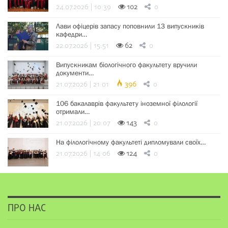
24.07.2026 | 10:39
102
0
Лави офіцерів запасу поповнили 13 випускників
кафедри…
22.07.2026 | 15:51
62
0
Випускникам біологічного факультету вручили
документи…
21.07.2026 | 21:01
396
0
106 бакалаврів факультету іноземної філології
отримали…
21.07.2026 | 20:07
143
0
На філологічному факультеті дипломували своїх…
21.07.2026 | 14:06
124
0
ПРО НАС