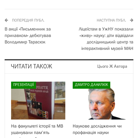
ПОПЕРЕДНЯ ПУБЛ.
НАСТУПНА ПУБЛ.
В акції «Письменник за
Ліцеїстам в УжНУ показали
прилавком» дебютував
«живу» науку: діти відвідали
Володимир Тарасюк
дослідницький центр та
інтерактивний музей МАН
ЧИТАТИ ТАКОЖ
Цього Ж Автора
ПРЕЗЕНТАЦІЇ
ДМИТРО ДАНИЛЮК
На факультеті історії та МВ
Наукове дослідження чи
ушанували пам’ять
профанація науки