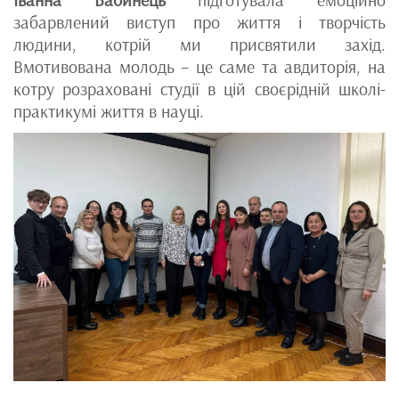
забарвлений виступ про життя і творчість
людини, котрій ми присвятили захід.
Вмотивована молодь – це саме та авдиторія, на
котру розраховані студії в цій своєрідній школі-
практикумі життя в науці.