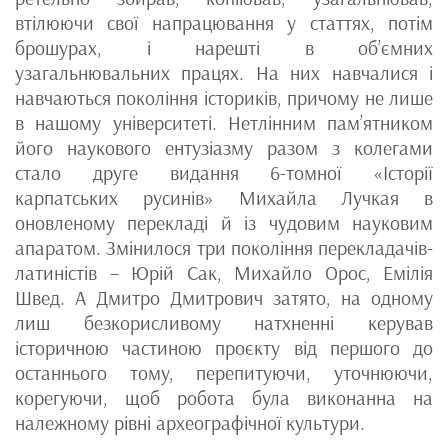
втілюючи свої напрацювання у статтях, потім
брошурах, і нарешті в об’ємних
узагальнювальних працях. На них навчалися і
навчаються покоління істориків, причому не лише
в нашому університеті. Нетлінним пам’ятником
його наукового ентузіазму разом з колегами
стало друге видання 6-томної «Історії
карпатських русинів» Михайла Лучкая в
оновленому перекладі й із чудовим науковим
апаратом. Змінилося три покоління перекладачів-
латиністів – Юрій Сак, Михайло Орос, Емілія
Швед. А Дмитро Дмитрович затято, на одному
лиш безкорисливому натхненні керував
історичною частиною проєкту від першого до
останнього тому, перепитуючи, уточнюючи,
корегуючи, щоб робота була виконанна на
належному рівні археографічної культури.