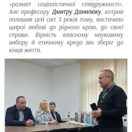
«розквіт соціалістичної співдружності».
Але професору
Дмитру Данилюку
, котрий
полишив цей світ 5 років тому, вистачило
щирої любові до рідного краю, до своєї
справи. Вірність власному науковому
вибору й етичному кредо він зберіг до
кінця життя.