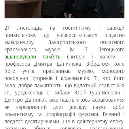
27 листопада на гостинному і завжди
прихильному до університетських ініціатив
майданчику Закарпатського обласного
краєзнавчого музею ім. Т. Легоцького
вшановували пам’ять
вчителя і колеги –
професора Дмитра Данилюка. Зібралося коло
його учнів, працівників музею, молодого
покоління істориків і краєзнавців. Ті, хто його
знав, добре пам’ятають, що видатний славіст ХІХ
ст., уродженець с. Тибави Юрій Гуца-Венелін і
Дмитро Данилюк вже навіть якось асоціювалися
як нерозривний дует досвіду науки доби
романтизму та історіографії сучасної. Вчений і
педагог десятиріччями, ще в доінтернетну епоху,
ретельно збирав, копіював, узагальнював,