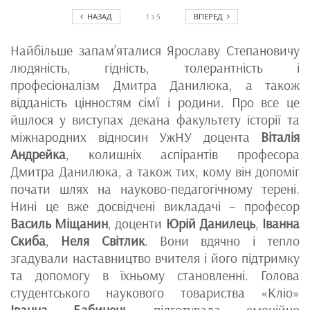
НАЗАД
ВПЕРЕД
1
з
5
Найбільше запам’яталися Ярославу Степановичу
людяність, гідність, толерантність і
професіоналізм Дмитра Данилюка, а також
відданість цінностям сім’ї і родини. Про все це
йшлося у виступах декана факультету історії та
міжнародних відносин УжНУ доцента
Віталія
Андрейка
, колишніх аспірантів професора
Дмитра Данилюка, а також тих, кому він допоміг
почати шлях на науково-педагогічному терені.
Нині це вже досвідчені викладачі – професор
Василь Міщанин
, доценти
Юрій Данилець
,
Іванна
Скиба
,
Неля Світлик
. Вони вдячно і тепло
згадували наставництво вчителя і його підтримку
та допомогу в їхньому становленні. Голова
студентського наукового товариства «Кліо»
Іванна Бабинець
підготувала емоційно