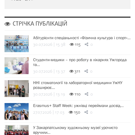
СТРІЧКА ПУБЛІКАЦІЙ
Абітурієнти спеціальності «Фізична культура і спорт»…
30.07.2026 | 15:38
115
0
Студенти-медики – про роботу в лікарнях Ужгорода
та…
30.07.2026 | 13:37
311
0
ННІ стоматології та лабораторної медицини УжНУ
розширює…
30.07.2026 | 13:19
110
0
Erasmus+ Staff Week: ужнівці переймали досвід…
27.07.2026 | 17:03
150
0
У Закарпатському художньому музеї урочисто
вручили…