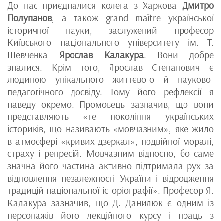
До нас приєдналися колега з Харкова
Дмитро
Полупанов
, а також grand maître української
історичної науки, заслужений професор
Київського національного університету ім. Т.
Шевченка
Ярослав Калакура
. Вони добре
зналися. Крім того, Ярослав Степанович є
людиною унікального життєвого й науково-
педагогічного досвіду. Тому його рефлексії я
наведу окремо. Промовець зазначив, що вони
представляють «те покоління українських
істориків, що називають «мовчазним», яке жило
в атмосфері «кривих дзеркал», подвійної моралі,
страху і репресій. Мовчазним відносно, бо саме
значна його частина активно підтримала рух за
відновлення незалежності України і відродження
традицій національної історіографії». Професор Я.
Калакура зазначив, що Д. Данилюк є одним із
персонажів його лекційного курсу і праць з