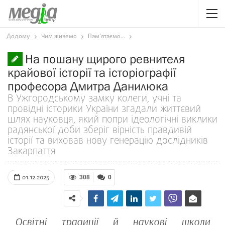
Додому
Чим живемо
Пам’ятаємо...
На пошану щирого ревнителя
крайової історії та історіографії
професора Дмитра Данилюка
В Ужгородському замку колеги, учні та
провідні історики України згадали життєвий
шлях науковця, який попри ідеологічні виклики
радянської доби зберіг вірність правдивій
історії та виховав нову генерацію дослідників
Закарпаття
01.12.2025
308
0
Освітні традиції й наукові школи