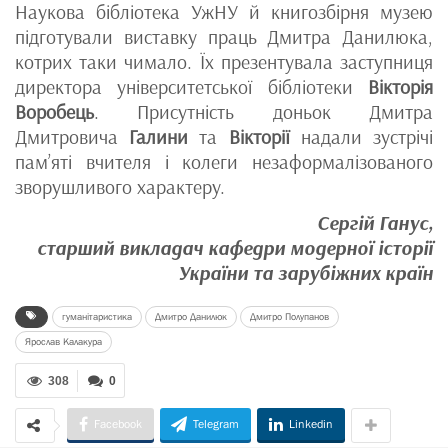
Наукова бібліотека УжНУ й книгозбірня музею
підготували виставку праць Дмитра Данилюка,
котрих таки чимало. Їх презентувала заступниця
директора університетської бібліотеки
Вікторія
Воробець
. Присутність доньок Дмитра
Дмитровича
Галини
та
Вікторії
надали зустрічі
пам’яті вчителя і колеги незаформалізованого
зворушливого характеру.
Сергій Ганус,
старший викладач кафедри модерної історії
України та зарубіжних країн
гуманітаристика
Дмитро Данилюк
Дмитро Полупанов
Ярослав Калакура
308
0
Facebook
Telegram
Linkedin