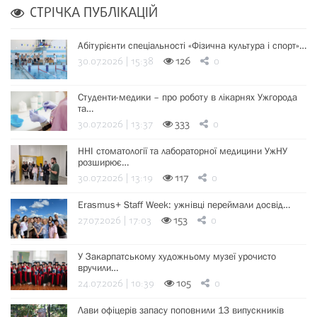
СТРІЧКА ПУБЛІКАЦІЙ
Абітурієнти спеціальності «Фізична культура і спорт»…
30.07.2026 | 15:38
126
0
Студенти-медики – про роботу в лікарнях Ужгорода
та…
30.07.2026 | 13:37
333
0
ННІ стоматології та лабораторної медицини УжНУ
розширює…
30.07.2026 | 13:19
117
0
Erasmus+ Staff Week: ужнівці переймали досвід…
27.07.2026 | 17:03
153
0
У Закарпатському художньому музеї урочисто
вручили…
24.07.2026 | 10:39
105
0
Лави офіцерів запасу поповнили 13 випускників