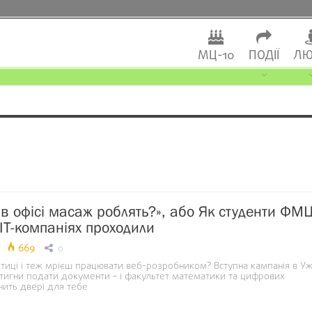
МЦ-10
ПОДІЇ
ЛЮ
с в офісі масаж роблять?», або Як студенти ФМ
 ІТ-компаніях проходили
669
0
иці і теж мрієш працювати веб-розробником? Вступна кампанія в У
стигни подати документи – і факультет математики та цифрових
нить двері для тебе