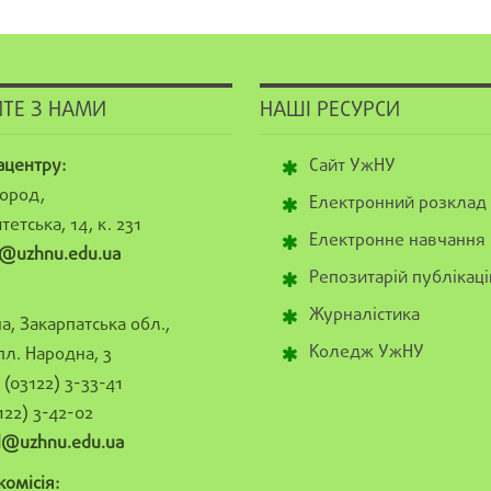
ТЕ З НАМИ
НАШІ РЕСУРСИ
ацентру:
Сайт УжНУ
ород,
Електронний розклад
тетська, 14, к. 231
Електронне навчання
@uzhnu.edu.ua
Репозитарій публікаці
Журналістика
а, Закарпатська обл.,
Коледж УжНУ
пл. Народна, 3
(03122) 3-33-41
122) 3-42-02
al@uzhnu.edu.ua
омісія: