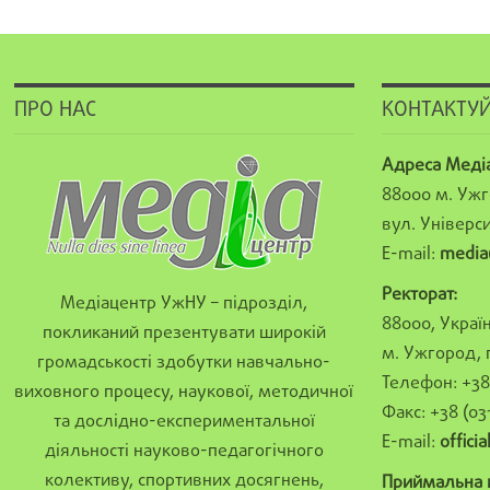
ПРО НАС
КОНТАКТУЙ
Адреса Меді
88000 м. Ужг
вул. Універси
E-mail:
media
Ректорат:
Медіацентр УжНУ – підрозділ,
88000, Україн
покликаний презентувати широкій
м. Ужгород, 
громадськості здобутки навчально-
Телефон: +38 
виховного процесу, наукової, методичної
Факс: +38 (03
та дослідно-експериментальної
E-mail:
offici
діяльності науково-педагогічного
колективу, спортивних досягнень,
Приймальна к