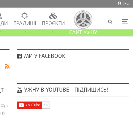
Вхід
ДИ
ТРАДИЦІЇ
ПРОЄКТИ
САЙТ УжНУ
МИ У FACEBOOK
УЖНУ В YOUTUBE – ПІДПИШИСЬ!
ЦТ
0
жНУ