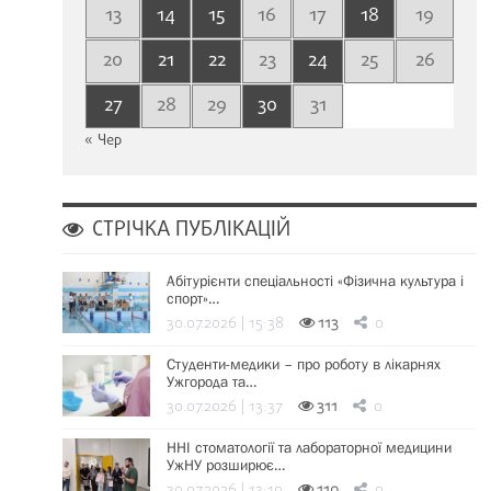
13
14
15
16
17
18
19
20
21
22
23
24
25
26
27
28
29
30
31
« Чер
СТРІЧКА ПУБЛІКАЦІЙ
Абітурієнти спеціальності «Фізична культура і
спорт»…
30.07.2026 | 15:38
113
0
Студенти-медики – про роботу в лікарнях
Ужгорода та…
30.07.2026 | 13:37
311
0
ННІ стоматології та лабораторної медицини
УжНУ розширює…
30.07.2026 | 13:19
110
0