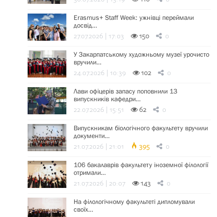
Erasmus+ Staff Week: ужнівці переймали
досвід…
27.07.2026 | 17:03
150
0
У Закарпатському художньому музеї урочисто
вручили…
24.07.2026 | 10:39
102
0
Лави офіцерів запасу поповнили 13
випускників кафедри…
22.07.2026 | 15:51
62
0
Випускникам біологічного факультету вручили
документи…
21.07.2026 | 21:01
395
0
106 бакалаврів факультету іноземної філології
отримали…
21.07.2026 | 20:07
143
0
На філологічному факультеті дипломували
своїх…