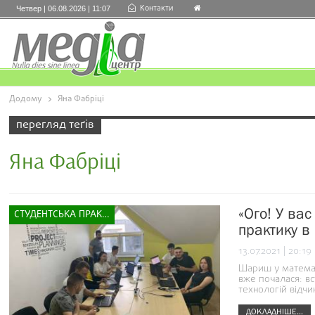
Контакти
Четвер | 06.08.2026 | 11:07
Додому
Яна Фабріці
перегляд теґів
Яна Фабріці
«Ого! У ва
СТУДЕНТСЬКА ПРАКТИКА
практику в
13.07.2021 | 20:19
Шариш у математ
вже почалася: в
технологій відчи
ДОКЛАДНІШЕ...