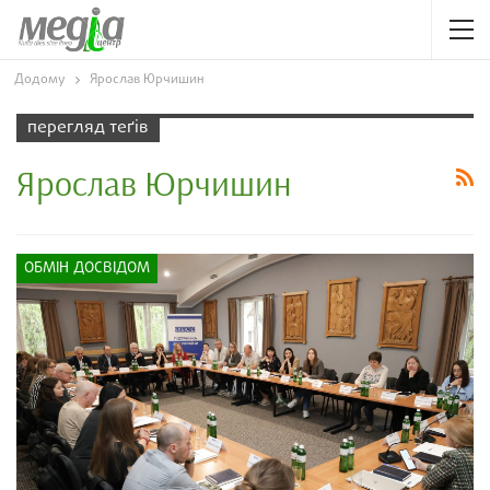
Додому
Ярослав Юрчишин
перегляд теґів
Ярослав Юрчишин
ОБМІН ДОСВІДОМ