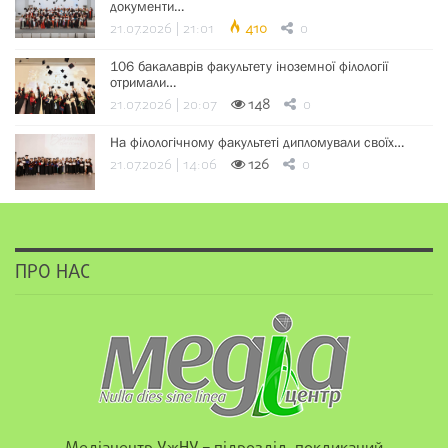
документи…
21.07.2026 | 21:01
410
0
106 бакалаврів факультету іноземної філології
отримали…
21.07.2026 | 20:07
148
0
На філологічному факультеті дипломували своїх…
21.07.2026 | 14:06
126
0
ПРО НАС