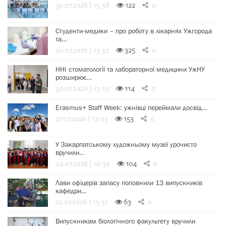
30.07.2026 | 15:38
122
0
Студенти-медики – про роботу в лікарнях Ужгорода
та…
30.07.2026 | 13:37
325
0
ННІ стоматології та лабораторної медицини УжНУ
розширює…
30.07.2026 | 13:19
114
0
Erasmus+ Staff Week: ужнівці переймали досвід…
27.07.2026 | 17:03
153
0
У Закарпатському художньому музеї урочисто
вручили…
24.07.2026 | 10:39
104
0
Лави офіцерів запасу поповнили 13 випускників
кафедри…
22.07.2026 | 15:51
63
0
Випускникам біологічного факультету вручили