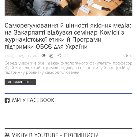
Саморегулювання й цінності якісних медіа:
на Закарпатті відбувся семінар Комісії з
журналістської етики й Програми
підтримки ОБСЄ для України
14.05.2025 | 17:20
145
0
0
Серед учасників був і декан філологічного факультету, професор
Юрій Бідзіля, який отримав подяку за експертизу й професійну
підтримку розвитку саморегулювання
ДОКЛАДНІШЕ...
МИ У FACEBOOK
УЖНУ В YOUTUBE – ПІДПИШИСЬ!