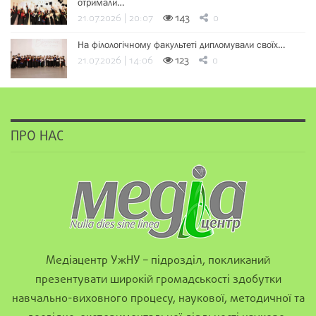
отримали…
21.07.2026 | 20:07
143
0
На філологічному факультеті дипломували своїх…
21.07.2026 | 14:06
123
0
ПРО НАС
Медіацентр УжНУ – підрозділ, покликаний
презентувати широкій громадськості здобутки
навчально-виховного процесу, наукової, методичної та