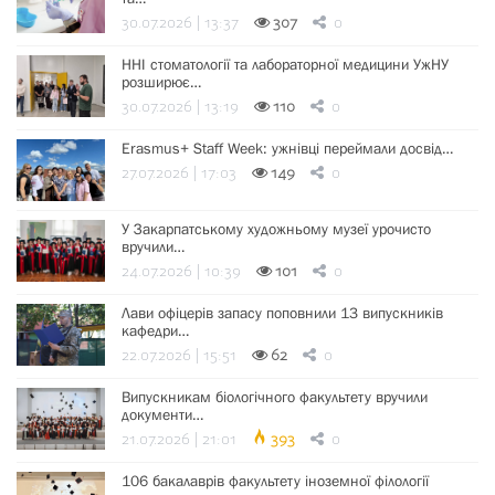
30.07.2026 | 13:37
307
0
ННІ стоматології та лабораторної медицини УжНУ
розширює…
30.07.2026 | 13:19
110
0
Erasmus+ Staff Week: ужнівці переймали досвід…
27.07.2026 | 17:03
149
0
У Закарпатському художньому музеї урочисто
вручили…
24.07.2026 | 10:39
101
0
Лави офіцерів запасу поповнили 13 випускників
кафедри…
22.07.2026 | 15:51
62
0
Випускникам біологічного факультету вручили
документи…
21.07.2026 | 21:01
393
0
106 бакалаврів факультету іноземної філології