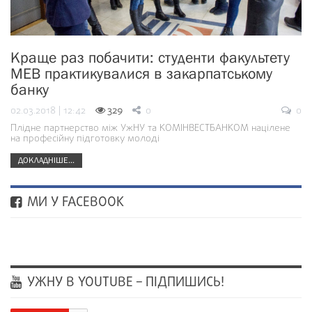
Краще раз побачити: студенти факультету
МЕВ практикувалися в закарпатському
банку
02.03.2018 | 12:42
329
0
0
Плідне партнерство між УжНУ та КОМІНВЕСТБАНКОМ націлене
на професійну підготовку молоді
ДОКЛАДНІШЕ...
МИ У FACEBOOK
УЖНУ В YOUTUBE – ПІДПИШИСЬ!