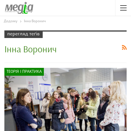
Додому
Інна Воронич
перегляд теґів
Інна Воронич
ТЕОРІЯ І ПРАКТИКА