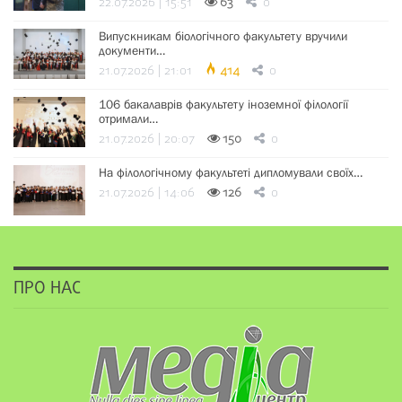
22.07.2026 | 15:51
63
0
Випускникам біологічного факультету вручили
документи…
21.07.2026 | 21:01
414
0
106 бакалаврів факультету іноземної філології
отримали…
21.07.2026 | 20:07
150
0
На філологічному факультеті дипломували своїх…
21.07.2026 | 14:06
126
0
ПРО НАС