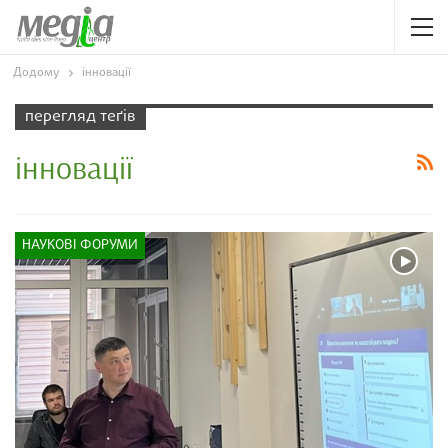
Додому
інновації
перегляд теґів
інновації
НАУКОВІ ФОРУМИ