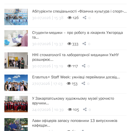
Абітурієнти спеціальності «Фізична культура і спорт»…
30.07.2026 | 15:38
126
0
Студенти-медики – про роботу в лікарнях Ужгорода
та…
30.07.2026 | 13:37
333
0
ННІ стоматології та лабораторної медицини УжНУ
розширює…
30.07.2026 | 13:19
117
0
Erasmus+ Staff Week: ужнівці переймали досвід…
27.07.2026 | 17:03
153
0
У Закарпатському художньому музеї урочисто
вручили…
24.07.2026 | 10:39
105
0
Лави офіцерів запасу поповнили 13 випускників
кафедри…