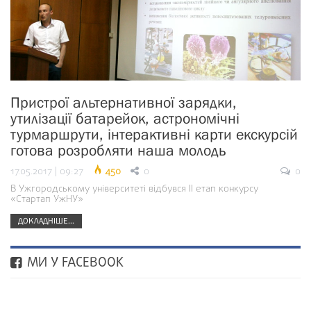
Пристрої альтернативної зарядки,
утилізації батарейок, астрономічні
турмаршрути, інтерактивні карти екскурсій
готова розробляти наша молодь
17.05.2017 | 09:27
450
0
0
В Ужгородському університеті відбувся ІІ етап конкурсу
«Стартап УжНУ»
ДОКЛАДНІШЕ...
МИ У FACEBOOK