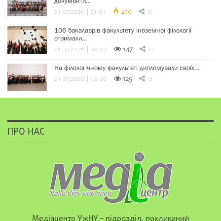
документи…
21.07.2026 | 21:01
410
0
106 бакалаврів факультету іноземної філології
отримали…
21.07.2026 | 20:07
147
0
На філологічному факультеті дипломували своїх…
21.07.2026 | 14:06
125
0
ПРО НАС
Медіацентр УжНУ – підрозділ, покликаний