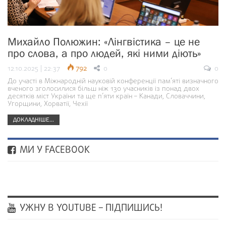
Михайло Полюжин: «Лінгвістика – це не
про слова, а про людей, які ними діють»
12.10.2025 | 22:37
792
0
0
До участі в Міжнародній науковій конференції пам’яті визначного
вченого зголосилися більш ніж 130 учасників із понад двох
десятків міст України та ще п’яти країн – Канади, Словаччини,
Угорщини, Хорватії, Чехії
ДОКЛАДНІШЕ...
МИ У FACEBOOK
УЖНУ В YOUTUBE – ПІДПИШИСЬ!