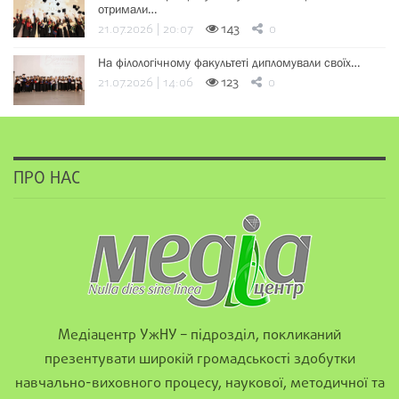
отримали…
21.07.2026 | 20:07
143
0
На філологічному факультеті дипломували своїх…
21.07.2026 | 14:06
123
0
ПРО НАС
Медіацентр УжНУ – підрозділ, покликаний
презентувати широкій громадськості здобутки
навчально-виховного процесу, наукової, методичної та