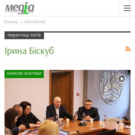
Додому
Ірина Біскуб
перегляд теґів
Ірина Біскуб
НАУКОВІ ФОРУМИ