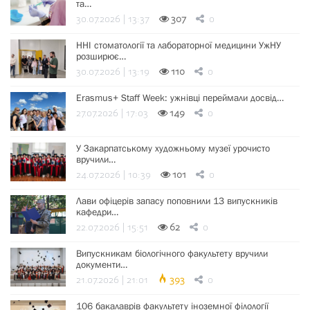
та…
30.07.2026 | 13:37
307
0
ННІ стоматології та лабораторної медицини УжНУ
розширює…
30.07.2026 | 13:19
110
0
Erasmus+ Staff Week: ужнівці переймали досвід…
27.07.2026 | 17:03
149
0
У Закарпатському художньому музеї урочисто
вручили…
24.07.2026 | 10:39
101
0
Лави офіцерів запасу поповнили 13 випускників
кафедри…
22.07.2026 | 15:51
62
0
Випускникам біологічного факультету вручили
документи…
21.07.2026 | 21:01
393
0
106 бакалаврів факультету іноземної філології