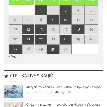
Пн
Вт
Ср
Чт
Пт
Сб
Нд
1
2
3
4
5
6
7
8
9
10
11
12
13
14
15
16
17
18
19
20
21
22
23
24
25
26
27
28
29
30
31
« Чер
СТРІЧКА ПУБЛІКАЦІЙ
Абітурієнти спеціальності «Фізична культура і спорт»…
30.07.2026 | 15:38
109
0
Студенти-медики – про роботу в лікарнях Ужгорода