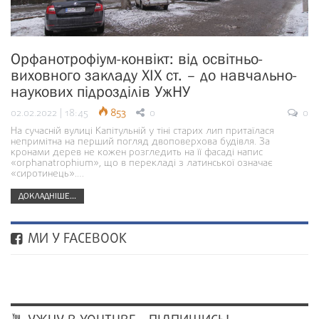
Орфанотрофіум-конвікт: від освітньо-
виховного закладу ХІХ ст. – до навчально-
наукових підрозділів УжНУ
02.02.2022 | 18:45
853
0
0
На сучасній вулиці Капітульній у тіні старих лип притаїлася
непримітна на перший погляд двоповерхова будівля. За
кронами дерев не кожен розгледить на її фасаді напис
«orphanatrophium», що в перекладі з латинської означає
«сиротинець».…
ДОКЛАДНІШЕ...
МИ У FACEBOOK