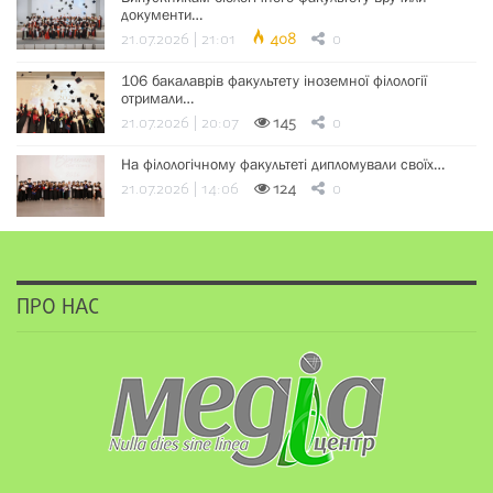
документи…
21.07.2026 | 21:01
408
0
106 бакалаврів факультету іноземної філології
отримали…
21.07.2026 | 20:07
145
0
На філологічному факультеті дипломували своїх…
21.07.2026 | 14:06
124
0
ПРО НАС