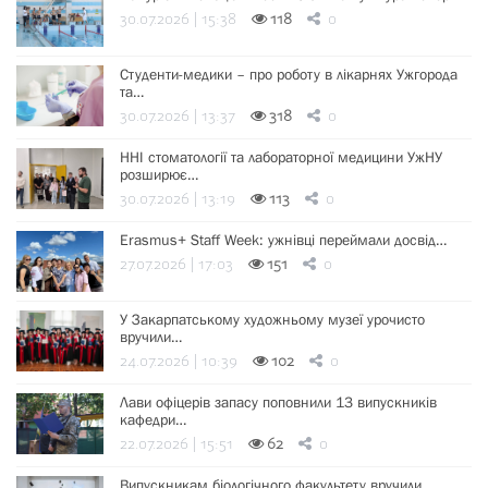
30.07.2026 | 15:38
118
0
Студенти-медики – про роботу в лікарнях Ужгорода
та…
30.07.2026 | 13:37
318
0
ННІ стоматології та лабораторної медицини УжНУ
розширює…
30.07.2026 | 13:19
113
0
Erasmus+ Staff Week: ужнівці переймали досвід…
27.07.2026 | 17:03
151
0
У Закарпатському художньому музеї урочисто
вручили…
24.07.2026 | 10:39
102
0
Лави офіцерів запасу поповнили 13 випускників
кафедри…
22.07.2026 | 15:51
62
0
Випускникам біологічного факультету вручили