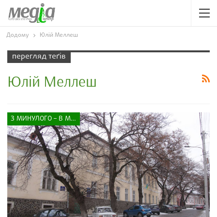
Додому
Юлій Меллеш
перегляд теґів
Юлій Меллеш
З МИНУЛОГО – В МАЙБУТНЄ