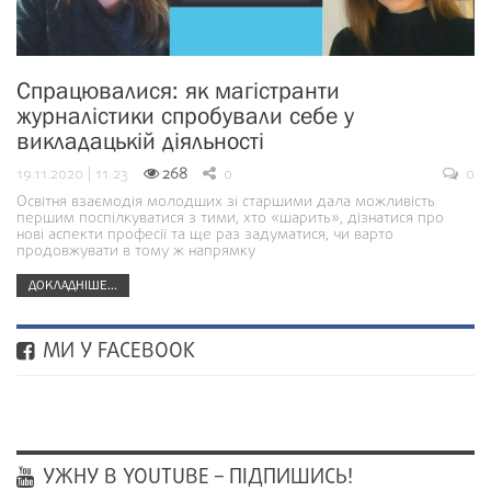
Спрацювалися: як магістранти
журналістики спробували себе у
викладацькій діяльності
19.11.2020 | 11:23
268
0
0
Освітня взаємодія молодших зі старшими дала можливість
першим поспілкуватися з тими, хто «шарить», дізнатися про
нові аспекти професії та ще раз задуматися, чи варто
продовжувати в тому ж напрямку
ДОКЛАДНІШЕ...
МИ У FACEBOOK
УЖНУ В YOUTUBE – ПІДПИШИСЬ!