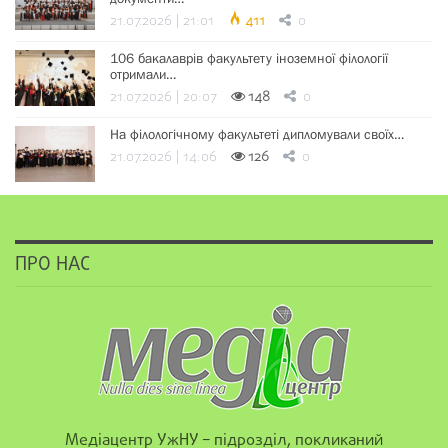
21.07.2026 | 21:01
411
0
106 бакалаврів факультету іноземної філології
отримали…
21.07.2026 | 20:07
148
0
На філологічному факультеті дипломували своїх…
21.07.2026 | 14:06
126
0
ПРО НАС
Медіацентр УжНУ – підрозділ, покликаний