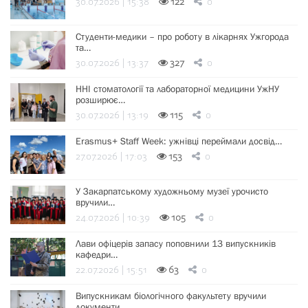
30.07.2026 | 15:38
122
0
Студенти-медики – про роботу в лікарнях Ужгорода
та…
30.07.2026 | 13:37
327
0
ННІ стоматології та лабораторної медицини УжНУ
розширює…
30.07.2026 | 13:19
115
0
Erasmus+ Staff Week: ужнівці переймали досвід…
27.07.2026 | 17:03
153
0
У Закарпатському художньому музеї урочисто
вручили…
24.07.2026 | 10:39
105
0
Лави офіцерів запасу поповнили 13 випускників
кафедри…
22.07.2026 | 15:51
63
0
Випускникам біологічного факультету вручили
документи…