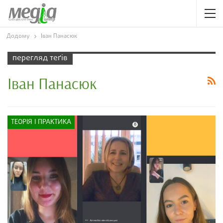
Додому
Іван Панасюк
перегляд теґів
Іван Панасюк
ТЕОРІЯ І ПРАКТИКА