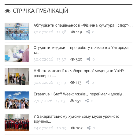
СТРІЧКА ПУБЛІКАЦІЙ
Абітурієнти спеціальності «Фізична культура і спорт»…
30.07.2026 | 15:38
119
0
Студенти-медики – про роботу в лікарнях Ужгорода
та…
30.07.2026 | 13:37
320
0
ННІ стоматології та лабораторної медицини УжНУ
розширює…
30.07.2026 | 13:19
113
0
Erasmus+ Staff Week: ужнівці переймали досвід…
27.07.2026 | 17:03
151
0
У Закарпатському художньому музеї урочисто
вручили…
24.07.2026 | 10:39
102
0