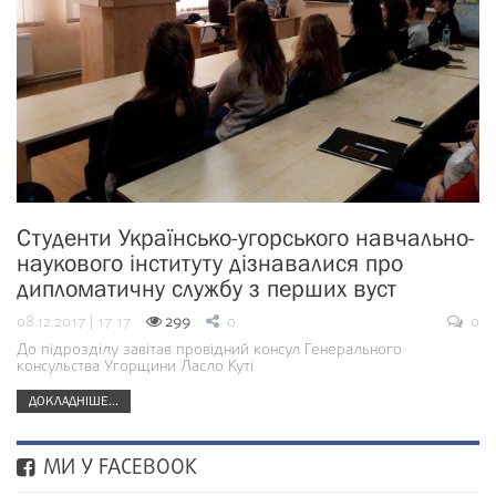
Студенти Українсько-угорського навчально-
наукового інституту дізнавалися про
дипломатичну службу з перших вуст
08.12.2017 | 17:17
299
0
0
До підрозділу завітав провідний консул Генерального
консульства Угорщини Ласло Куті
ДОКЛАДНІШЕ...
МИ У FACEBOOK