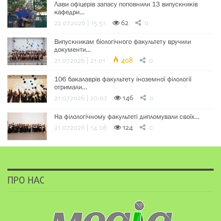
Лави офіцерів запасу поповнили 13 випускників
кафедри…
22.07.2026 | 15:51
62
0
Випускникам біологічного факультету вручили
документи…
21.07.2026 | 21:01
408
0
106 бакалаврів факультету іноземної філології
отримали…
21.07.2026 | 20:07
146
0
На філологічному факультеті дипломували своїх…
21.07.2026 | 14:06
124
0
ПРО НАС