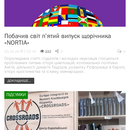
Побачив світ п’ятий випуск щорічника
«NORTIA»
03.02.2018 | 07:19
222
0
0
Оприлюднені статті студентів і молодих науковців стосуються
проблемних питань історії цивілізацій, колоніальної політики
Англії, діяльності династії Тюдорів, розвитку Реформації в Європі,
історії християнства та ісламу, міжнародної…
ДОКЛАДНІШЕ...
ПІДСУМКИ