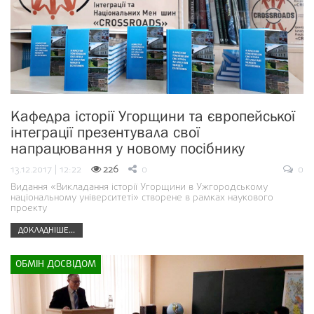
Кафедра історії Угорщини та європейської
інтеграції презентувала свої
напрацювання у новому посібнику
13.12.2017 | 12:22
226
0
0
Видання «Викладання історії Угорщини в Ужгородському
національному університеті» створене в рамках наукового
проекту
ДОКЛАДНІШЕ...
ОБМІН ДОСВІДОМ