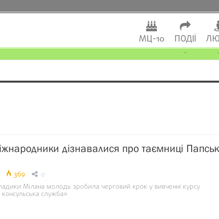
МЦ-10
ПОДІЇ
ЛЮ
іжнародники дізнавалися про таємниці Папськ
369
0
владики Мілана молодь зробила черговий крок у вивченні курсу
 консульська служба»