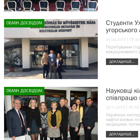
Студенти У
ОБМІН ДОСВІДОМ
угорського
25.04.2017 | 18:30
Перебування студ
міждержавного р
ДОКЛАДНІШЕ...
Науковці к
ОБМІН ДОСВІДОМ
співпрацю 
30.11.2016 | 16:09
Українські експе
нафтогазових по
медицини, питан
ДОКЛАДНІШЕ...