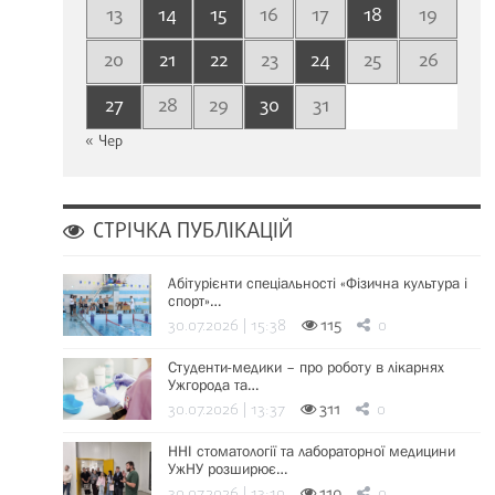
13
14
15
16
17
18
19
20
21
22
23
24
25
26
27
28
29
30
31
« Чер
СТРІЧКА ПУБЛІКАЦІЙ
Абітурієнти спеціальності «Фізична культура і
спорт»…
30.07.2026 | 15:38
115
0
Студенти-медики – про роботу в лікарнях
Ужгорода та…
30.07.2026 | 13:37
311
0
ННІ стоматології та лабораторної медицини
УжНУ розширює…
30.07.2026 | 13:19
110
0