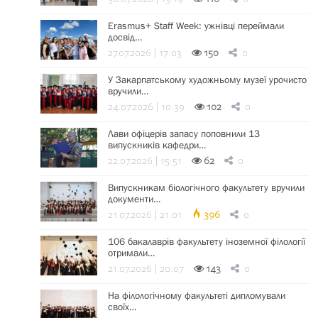
Erasmus+ Staff Week: ужнівці переймали
досвід…
27.07.2026 | 17:03
150
0
У Закарпатському художньому музеї урочисто
вручили…
24.07.2026 | 10:39
102
0
Лави офіцерів запасу поповнили 13
випускників кафедри…
22.07.2026 | 15:51
62
0
Випускникам біологічного факультету вручили
документи…
21.07.2026 | 21:01
396
0
106 бакалаврів факультету іноземної філології
отримали…
21.07.2026 | 20:07
143
0
На філологічному факультеті дипломували
своїх…