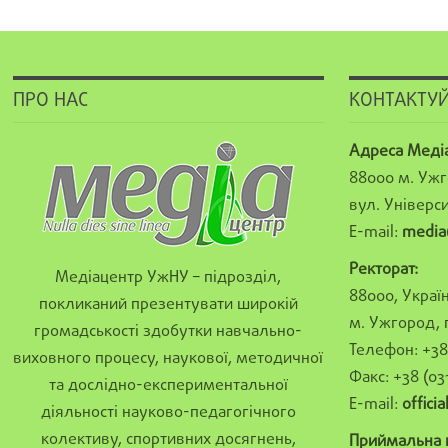
ПРО НАС
КОНТАКТУЙ
Адреса Меді
88000 м. Ужг
вул. Універси
E-mail:
media
Ректорат:
Медіацентр УжНУ – підрозділ,
88000, Україн
покликаний презентувати широкій
м. Ужгород, 
громадськості здобутки навчально-
Телефон: +38 
виховного процесу, наукової, методичної
Факс: +38 (03
та дослідно-експериментальної
E-mail:
offici
діяльності науково-педагогічного
колективу, спортивних досягнень,
Приймальна к