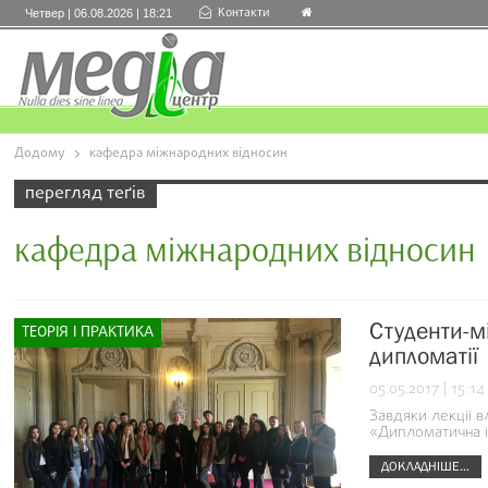
Контакти
Четвер | 06.08.2026 | 18:21
Додому
кафедра міжнародних відносин
перегляд теґів
кафедра міжнародних відносин
Студенти-м
ТЕОРІЯ І ПРАКТИКА
дипломатії
05.05.2017 | 15:14
Завдяки лекції 
«Дипломатична і
ДОКЛАДНІШЕ...