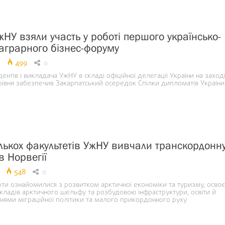
жНУ взяли участь у роботі першого українсько-
 аграрного бізнес-форуму
499
0
ентів і викладача УжНУ в складі офіційної делегації України на заход
івня забезпечив Закарпатський осередок Спілки дипломатів України
ількох факультетів УжНУ вивчали транскордонн
в Норвегії
548
0
рти ознайомилися з розвитком арктичної економіки та туризму, осво
кладів арктичного шельфу та розбудовою інфраструктури, освіти й
нями міграційної політики та малого прикордонного руху