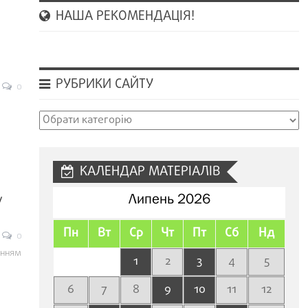
НАША РЕКОМЕНДАЦІЯ!
РУБРИКИ САЙТУ
0
і
Рубрики
сайту
КАЛЕНДАР МАТЕРІАЛІВ
у
Липень 2026
Пн
Вт
Ср
Чт
Пт
Сб
Нд
0
єнням
1
2
3
4
5
6
7
8
9
10
11
12