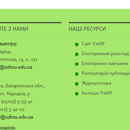
ТЕ З НАМИ
НАШІ РЕСУРСИ
ацентру:
Сайт УжНУ
ород,
Електронний розклад
тетська, 14, к. 231
Електронне навчання
@uzhnu.edu.ua
Репозитарій публікаці
Журналістика
а, Закарпатська обл.,
Коледж УжНУ
пл. Народна, 3
(03122) 3-33-41
122) 3-42-02
al@uzhnu.edu.ua
омісія: