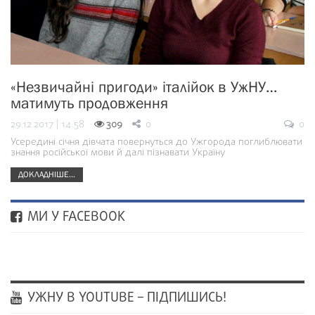
«Незвичайні пригоди» італійок в УжНУ…
матимуть продовження
29.12.2017 | 14:58
309
0
0
Усередині січня дівчата повернуться до Ужгорода поглиблювати
знання російської мови й далі пізнавати Україну
ДОКЛАДНІШЕ...
МИ У FACEBOOK
УЖНУ В YOUTUBE – ПІДПИШИСЬ!