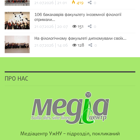
21.07.2026 | 21:01
419
0
106 бакалаврів факультету іноземної філології
отримали…
21.07.2026 | 20:07
151
0
На філологічному факультеті дипломували своїх…
21.07.2026 | 14:06
128
0
ПРО НАС
Медіацентр УжНУ – підрозділ, покликаний