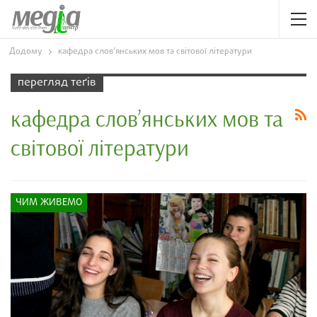
Додому
кафедра слов’янських мов та світової літератури
перегляд теґів
кафедра слов’янських мов та
світової літератури
ЧИМ ЖИВЕМО