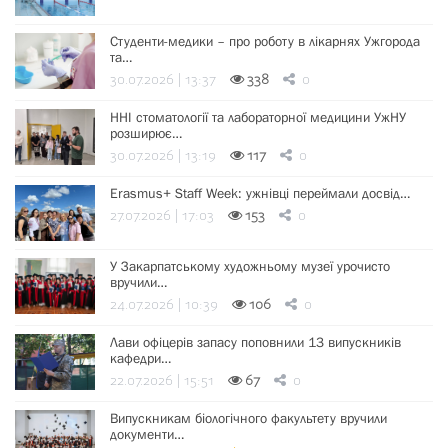
Студенти-медики – про роботу в лікарнях Ужгорода
та…
30.07.2026 | 13:37
338
0
ННІ стоматології та лабораторної медицини УжНУ
розширює…
30.07.2026 | 13:19
117
0
Erasmus+ Staff Week: ужнівці переймали досвід…
27.07.2026 | 17:03
153
0
У Закарпатському художньому музеї урочисто
вручили…
24.07.2026 | 10:39
106
0
Лави офіцерів запасу поповнили 13 випускників
кафедри…
22.07.2026 | 15:51
67
0
Випускникам біологічного факультету вручили
документи…