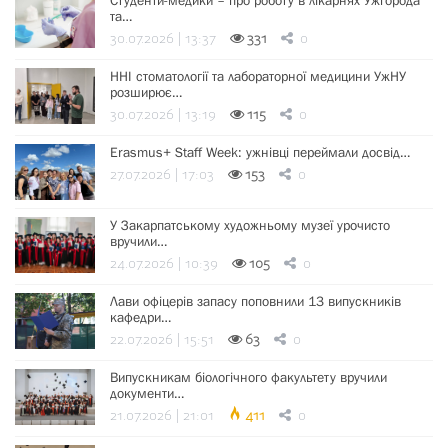
Студенти-медики – про роботу в лікарнях Ужгорода
та…
30.07.2026 | 13:37
331
0
ННІ стоматології та лабораторної медицини УжНУ
розширює…
30.07.2026 | 13:19
115
0
Erasmus+ Staff Week: ужнівці переймали досвід…
27.07.2026 | 17:03
153
0
У Закарпатському художньому музеї урочисто
вручили…
24.07.2026 | 10:39
105
0
Лави офіцерів запасу поповнили 13 випускників
кафедри…
22.07.2026 | 15:51
63
0
Випускникам біологічного факультету вручили
документи…
21.07.2026 | 21:01
411
0