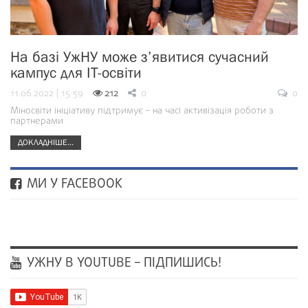
На базі УжНУ може з’явитися сучасний
кампус для ІТ-освіти
11.06.2022 | 15:59
212
0
0
Міносвіти ініціативу підтримує – на часі активізація роботи з
партнерами
ДОКЛАДНІШЕ...
МИ У FACEBOOK
УЖНУ В YOUTUBE – ПІДПИШИСЬ!