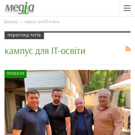
Додому
кампус для ІТ-освіти
перегляд теґів
кампус для ІТ-освіти
ПРОЄКТИ