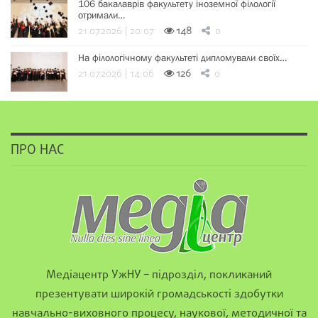
106 бакалаврів факультету іноземної філології
отримали…
21.07.2026 | 20:07
148
0
На філологічному факультеті дипломували своїх…
21.07.2026 | 14:06
126
0
ПРО НАС
Медіацентр УжНУ – підрозділ, покликаний
презентувати широкій громадськості здобутки
навчально-виховного процесу, наукової, методичної та