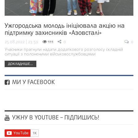
Ужгородська молодь ініціювала акцію на
підтримку захисників «Азовсталі»
25.08.2022 | 23:59
111
0
0
Учасники прагнули надати додаткового розголосу складній
ситуації з полоненими військовослужбовцями
ДОКЛАДНІШЕ...
МИ У FACEBOOK
УЖНУ В YOUTUBE – ПІДПИШИСЬ!