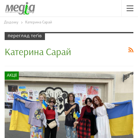
Додому
Катерина Сарай
перегляд теґів
Катерина Сарай
АКЦІЇ