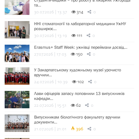
Студенти-медики – про роботу в лікарнях Ужгорода
та…
30.07.2026 | 13:37
314
0
ННІ стоматології та лабораторної медицини УжНУ
розширює…
30.07.2026 | 13:19
111
0
Erasmus+ Staff Week: ужнівці переймали досвід…
27.07.2026 | 17:03
150
0
У Закарпатському художньому музеї урочисто
вручили…
24.07.2026 | 10:39
102
0
Лави офіцерів запасу поповнили 13 випускників
кафедри…
22.07.2026 | 15:51
62
0
Випускникам біологічного факультету вручили
документи…
21.07.2026 | 21:01
396
0