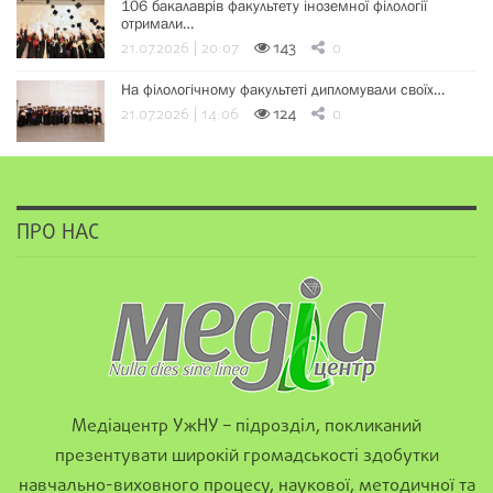
106 бакалаврів факультету іноземної філології
отримали…
21.07.2026 | 20:07
143
0
На філологічному факультеті дипломували своїх…
21.07.2026 | 14:06
124
0
ПРО НАС
Медіацентр УжНУ – підрозділ, покликаний
презентувати широкій громадськості здобутки
навчально-виховного процесу, наукової, методичної та