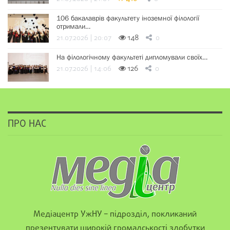
106 бакалаврів факультету іноземної філології
отримали…
21.07.2026 | 20:07
148
0
На філологічному факультеті дипломували своїх…
21.07.2026 | 14:06
126
0
ПРО НАС
Медіацентр УжНУ – підрозділ, покликаний
презентувати широкій громадськості здобутки