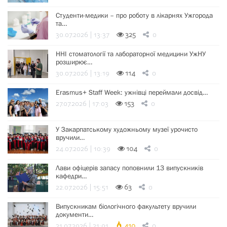
Студенти-медики – про роботу в лікарнях Ужгорода
та…
30.07.2026 | 13:37
325
0
ННІ стоматології та лабораторної медицини УжНУ
розширює…
30.07.2026 | 13:19
114
0
Erasmus+ Staff Week: ужнівці переймали досвід…
27.07.2026 | 17:03
153
0
У Закарпатському художньому музеї урочисто
вручили…
24.07.2026 | 10:39
104
0
Лави офіцерів запасу поповнили 13 випускників
кафедри…
22.07.2026 | 15:51
63
0
Випускникам біологічного факультету вручили
документи…
21.07.2026 | 21:01
410
0