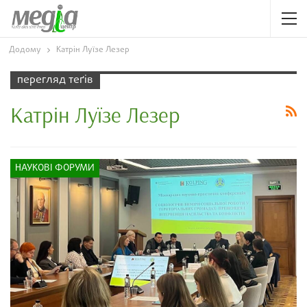
Додому
Катрін Луїзе Лезер
перегляд теґів
Катрін Луїзе Лезер
НАУКОВІ ФОРУМИ