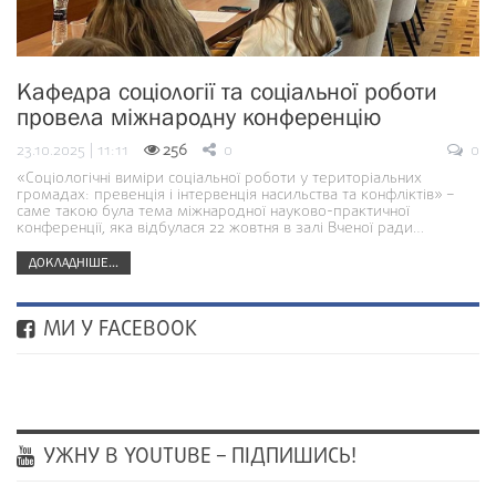
Кафедра соціології та соціальної роботи
провела міжнародну конференцію
23.10.2025 | 11:11
256
0
0
«Соціологічні виміри соціальної роботи у територіальних
громадах: превенція і інтервенція насильства та конфліктів» –
саме такою була тема міжнародної науково-практичної
конференції, яка відбулася 22 жовтня в залі Вченої ради…
ДОКЛАДНІШЕ...
МИ У FACEBOOK
УЖНУ В YOUTUBE – ПІДПИШИСЬ!