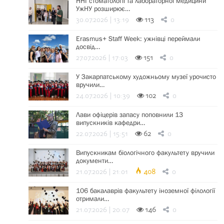
ННІ стоматології та лабораторної медицини
УжНУ розширює…
30.07.2026 | 13:19
113
0
Erasmus+ Staff Week: ужнівці переймали
досвід…
27.07.2026 | 17:03
151
0
У Закарпатському художньому музеї урочисто
вручили…
24.07.2026 | 10:39
102
0
Лави офіцерів запасу поповнили 13
випускників кафедри…
22.07.2026 | 15:51
62
0
Випускникам біологічного факультету вручили
документи…
21.07.2026 | 21:01
408
0
106 бакалаврів факультету іноземної філології
отримали…
21.07.2026 | 20:07
146
0