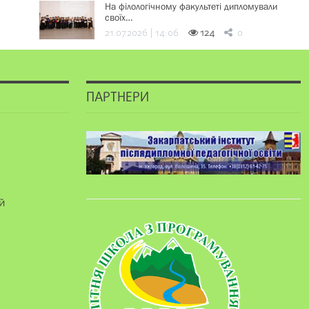
На філологічному факультеті дипломували
своїх…
21.07.2026 | 14:06
124
0
ПАРТНЕРИ
й