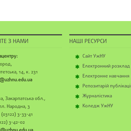
ТЕ З НАМИ
НАШІ РЕСУРСИ
ацентру:
Сайт УжНУ
ород,
Електронний розклад
тетська, 14, к. 231
Електронне навчання
@uzhnu.edu.ua
Репозитарій публікаці
Журналістика
а, Закарпатська обл.,
Коледж УжНУ
пл. Народна, 3
(03122) 3-33-41
122) 3-42-02
al@uzhnu.edu.ua