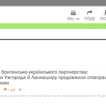
МЦ-10
ПОДІЇ
ЛЮ
 британсько-українського партнерства:
ти Ужгорода й Ланкаширу продовжили співпра
роки
7
1 358
0
ишів розробляють спільний проєкт для зміцнення демократії в Україн