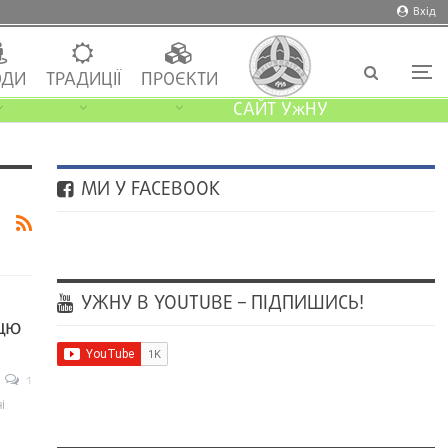
Вхід
ДИ
ТРАДИЦІЇ
ПРОЄКТИ
САЙТ УжНУ
МИ У FACEBOOK
УЖНУ В YOUTUBE – ПІДПИШИСЬ!
цю
1
і