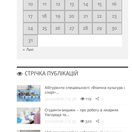
10
11
12
13
14
15
16
17
18
19
20
21
22
23
24
25
26
27
28
29
30
31
« Лип
СТРІЧКА ПУБЛІКАЦІЙ
Абітурієнти спеціальності «Фізична культура і
спорт»…
30.07.2026 | 15:38
119
0
Студенти-медики – про роботу в лікарнях
Ужгорода та…
30.07.2026 | 13:37
320
0