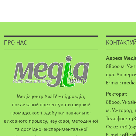
ПРО НАС
КОНТАКТУЙ
Адреса Меді
88000 м. Ужг
вул. Універси
E-mail:
media
Ректорат:
Медіацентр УжНУ – підрозділ,
88000, Україн
покликаний презентувати широкій
м. Ужгород, 
громадськості здобутки навчально-
Телефон: +38 
виховного процесу, наукової, методичної
Факс: +38 (03
та дослідно-експериментальної
E-mail:
offici