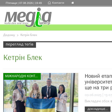
Контакти
П’ятниця | 07.08.2026 | 19:49
Додому
Кетрін Блек
перегляд теґів
Кетрін Блек
Новий етап
МІЖНАРОДНІ КОНТАКТИ
університе
ще на три 
09.06.2025 | 13:0
Викладачі обох в
ДОКЛАДНІШЕ...