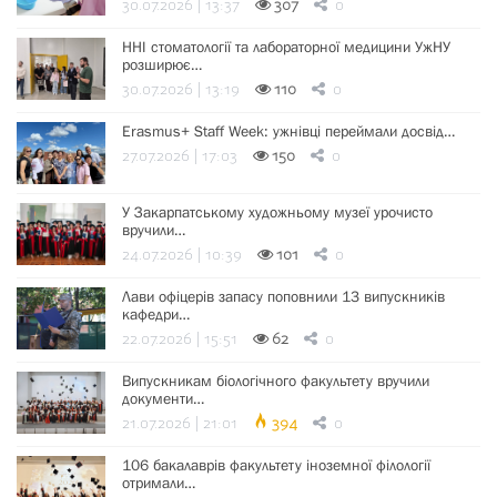
30.07.2026 | 13:37
307
0
ННІ стоматології та лабораторної медицини УжНУ
розширює…
30.07.2026 | 13:19
110
0
Erasmus+ Staff Week: ужнівці переймали досвід…
27.07.2026 | 17:03
150
0
У Закарпатському художньому музеї урочисто
вручили…
24.07.2026 | 10:39
101
0
Лави офіцерів запасу поповнили 13 випускників
кафедри…
22.07.2026 | 15:51
62
0
Випускникам біологічного факультету вручили
документи…
21.07.2026 | 21:01
394
0
106 бакалаврів факультету іноземної філології
отримали…