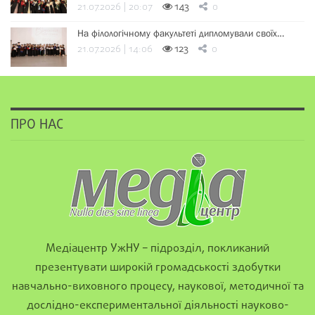
21.07.2026 | 20:07
143
0
На філологічному факультеті дипломували своїх…
21.07.2026 | 14:06
123
0
ПРО НАС
Медіацентр УжНУ – підрозділ, покликаний
презентувати широкій громадськості здобутки
навчально-виховного процесу, наукової, методичної та
дослідно-експериментальної діяльності науково-