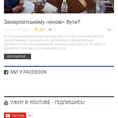
Закарпатському «кінові» бути?
22.11.2018 | 15:31
467
0
1
В облдержадміністрації за круглим столом освітяни міста й
представники громадської організації «Закарпатська
фільмкомісія» обговорювали питання кіноосвіти в області та
розвиток кіноіндустрії в нашому краї
ДОКЛАДНІШЕ...
МИ У FACEBOOK
УЖНУ В YOUTUBE – ПІДПИШИСЬ!