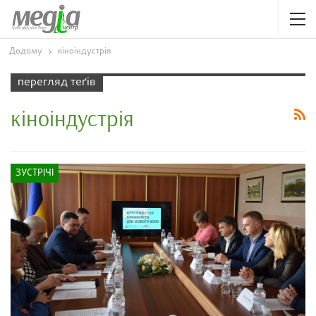
Додому
кіноіндустрія
перегляд теґів
кіноіндустрія
ЗУСТРІЧІ