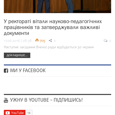
У ректораті вітали науково-педагогічних
працівників та затверджували важливі
документи
17.06.2016 | 08:38
705
0
0
Наступне засідання Вченої ради відбудеться 30 червня
ДОКЛАДНІШЕ...
МИ У FACEBOOK
УЖНУ В YOUTUBE – ПІДПИШИСЬ!