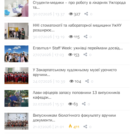
Студенти-медики – про роботу в лікарнях Ужгорода
та…
30.07.2026 | 13:37
327
0
ННІ стоматології та лабораторної медицини УжНУ
розширює…
30.07.2026 | 13:19
115
0
Erasmus+ Staff Week: ужнівці переймали досвід…
27.07.2026 | 17:03
153
0
У Закарпатському художньому музеї урочисто
вручили…
24.07.2026 | 10:39
104
0
Лави офіцерів запасу поповнили 13 випускників
кафедри…
22.07.2026 | 15:51
63
0
Випускникам біологічного факультету вручили
документи…
21.07.2026 | 21:01
411
0