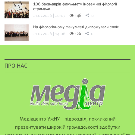
106 бакалаврів факультету іноземної філології
отримали…
21.07.2026 | 20:07
148
0
На філологічному факультеті дипломували своїх…
21.07.2026 | 14:06
126
0
ПРО НАС
Медіацентр УжНУ – підрозділ, покликаний
презентувати широкій громадськості здобутки