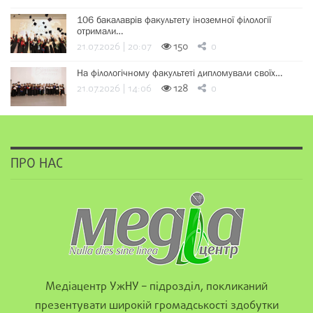
106 бакалаврів факультету іноземної філології
отримали…
21.07.2026 | 20:07
150
0
На філологічному факультеті дипломували своїх…
21.07.2026 | 14:06
128
0
ПРО НАС
Медіацентр УжНУ – підрозділ, покликаний
презентувати широкій громадськості здобутки