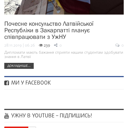
Почесне консульство Латвійської
Республіки в Закарпатті планує
співпрацювати з УжНУ
28.11.2019 | 06:26
239
0
0
Дипломати мають бажання сприяти нашим студентам здобувати
знання в Латвії
ДОКЛАДНІШЕ...
МИ У FACEBOOK
УЖНУ В YOUTUBE – ПІДПИШИСЬ!