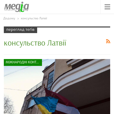
Додому
консульство Латвії
перегляд теґів
консульство Латвії
МІЖНАРОДНІ КОНТАКТИ