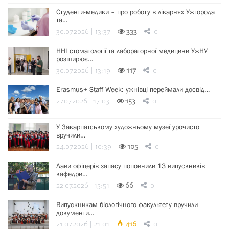
Студенти-медики – про роботу в лікарнях Ужгорода
та…
30.07.2026 | 13:37
333
0
ННІ стоматології та лабораторної медицини УжНУ
розширює…
30.07.2026 | 13:19
117
0
Erasmus+ Staff Week: ужнівці переймали досвід…
27.07.2026 | 17:03
153
0
У Закарпатському художньому музеї урочисто
вручили…
24.07.2026 | 10:39
105
0
Лави офіцерів запасу поповнили 13 випускників
кафедри…
22.07.2026 | 15:51
66
0
Випускникам біологічного факультету вручили
документи…
21.07.2026 | 21:01
416
0