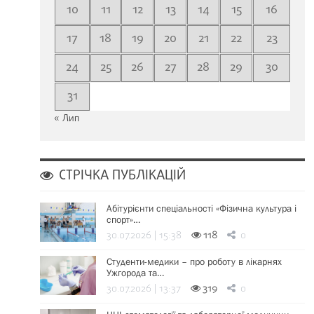
10
11
12
13
14
15
16
17
18
19
20
21
22
23
24
25
26
27
28
29
30
31
« Лип
СТРІЧКА ПУБЛІКАЦІЙ
Абітурієнти спеціальності «Фізична культура і
спорт»…
30.07.2026 | 15:38
118
0
Студенти-медики – про роботу в лікарнях
Ужгорода та…
30.07.2026 | 13:37
319
0