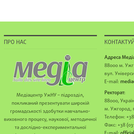
ПРО НАС
КОНТАКТУЙ
Адреса Меді
88000 м. Ужг
вул. Універси
E-mail:
media
Ректорат:
Медіацентр УжНУ – підрозділ,
88000, Україн
покликаний презентувати широкій
м. Ужгород, 
громадськості здобутки навчально-
Телефон: +38 
виховного процесу, наукової, методичної
Факс: +38 (03
та дослідно-експериментальної
E-mail:
offici