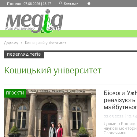
Контакти
П’ятниця | 07.08.2026 | 16:47
Додому
Кошицький університет
перегляд теґів
Кошицький університет
Біологи Уж
ПРОЄКТИ
реалізують
майбутньог
02.05.2022 | 10:54
Днями в Кошицях
наукові монітори
Словаччини