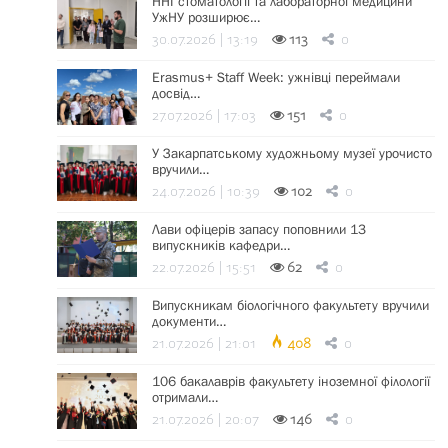
ННІ стоматології та лабораторної медицини
УжНУ розширює…
30.07.2026 | 13:19
113
0
Erasmus+ Staff Week: ужнівці переймали
досвід…
27.07.2026 | 17:03
151
0
У Закарпатському художньому музеї урочисто
вручили…
24.07.2026 | 10:39
102
0
Лави офіцерів запасу поповнили 13
випускників кафедри…
22.07.2026 | 15:51
62
0
Випускникам біологічного факультету вручили
документи…
21.07.2026 | 21:01
408
0
106 бакалаврів факультету іноземної філології
отримали…
21.07.2026 | 20:07
146
0