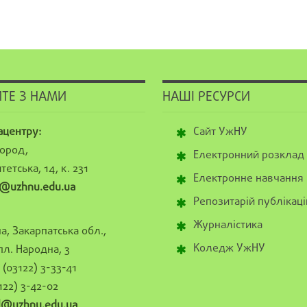
ТЕ З НАМИ
НАШІ РЕСУРСИ
ацентру:
Сайт УжНУ
ород,
Електронний розклад
тетська, 14, к. 231
Електронне навчання
@uzhnu.edu.ua
Репозитарій публікаці
Журналістика
а, Закарпатська обл.,
Коледж УжНУ
пл. Народна, 3
(03122) 3-33-41
122) 3-42-02
al@uzhnu.edu.ua