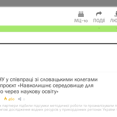
МЦ-10
ПОДІЇ
ЛЮ
НУ у співпраці зі словацькими колегами
 проєкт «Навколишнє середовище для
о через наукову освіту»
460
0
 партнери підбили підсумки методичної роботи та проаналізували 
нгові дослідження водних ресурсів у прикордонних регіонах України 