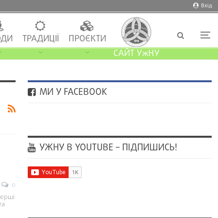
Вхід
ДИ
ТРАДИЦІЇ
ПРОЄКТИ
САЙТ УжНУ
МИ У FACEBOOK
УЖНУ В YOUTUBE – ПІДПИШИСЬ!
0
перші
та