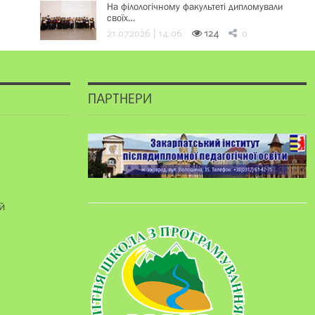
На філологічному факультеті дипломували
своїх…
21.07.2026 | 14:06
124
0
ПАРТНЕРИ
й