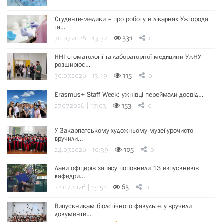
Студенти-медики – про роботу в лікарнях Ужгорода
та…
30.07.2026 | 13:37
331
0
ННІ стоматології та лабораторної медицини УжНУ
розширює…
30.07.2026 | 13:19
115
0
Erasmus+ Staff Week: ужнівці переймали досвід…
27.07.2026 | 17:03
153
0
У Закарпатському художньому музеї урочисто
вручили…
24.07.2026 | 10:39
105
0
Лави офіцерів запасу поповнили 13 випускників
кафедри…
22.07.2026 | 15:51
63
0
Випускникам біологічного факультету вручили
документи…