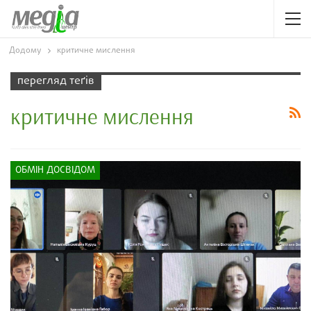
Додому
критичне мислення
перегляд теґів
критичне мислення
ОБМІН ДОСВІДОМ