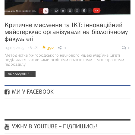
Критичне мислення та ІКТ: інноваційний
майстерклас організували на біологічному
факультеті
03.04.2025 | 16:28
392
0
0
Методистка Ужгородського наукового ліцею Мар’яна Сігеті
поділилася важливими освітніми практиками з магістрантами
підрозділу
ДОКЛАДНІШЕ...
МИ У FACEBOOK
УЖНУ В YOUTUBE – ПІДПИШИСЬ!