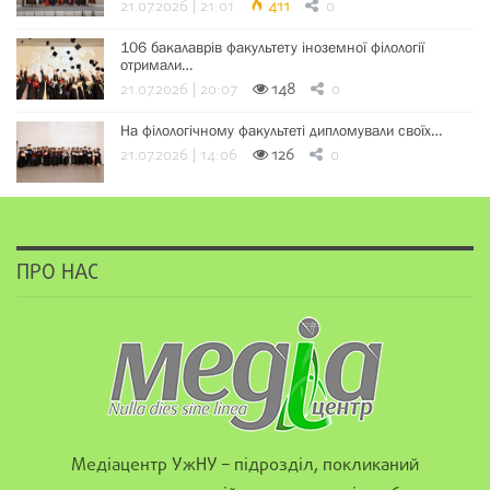
21.07.2026 | 21:01
411
0
106 бакалаврів факультету іноземної філології
отримали…
21.07.2026 | 20:07
148
0
На філологічному факультеті дипломували своїх…
21.07.2026 | 14:06
126
0
ПРО НАС
Медіацентр УжНУ – підрозділ, покликаний