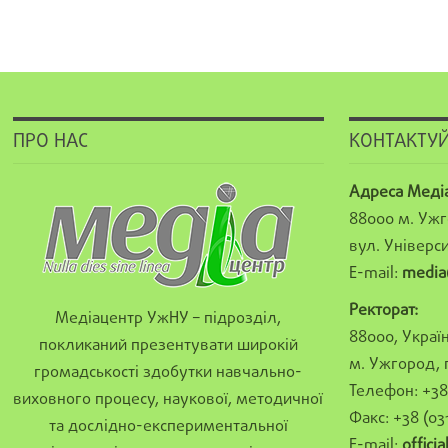
ПРО НАС
КОНТАКТУЙ
Адреса Меді
88000 м. Ужг
вул. Універси
E-mail:
media
Ректорат:
Медіацентр УжНУ – підрозділ,
88000, Україн
покликаний презентувати широкій
м. Ужгород, 
громадськості здобутки навчально-
Телефон: +38 
виховного процесу, наукової, методичної
Факс: +38 (03
та дослідно-експериментальної
E-mail:
offici