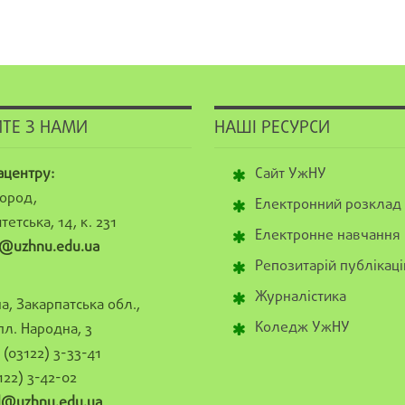
ТЕ З НАМИ
НАШІ РЕСУРСИ
ацентру:
Сайт УжНУ
ород,
Електронний розклад
тетська, 14, к. 231
Електронне навчання
@uzhnu.edu.ua
Репозитарій публікаці
Журналістика
а, Закарпатська обл.,
Коледж УжНУ
пл. Народна, 3
(03122) 3-33-41
122) 3-42-02
al@uzhnu.edu.ua