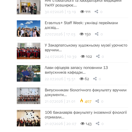
ННІ стоматології та лабораторної медицини
УжНУ розширює…
30.07.2026 | 13:19
111
0
Erasmus+ Staff Week: ужнівці переймали
досвід…
27.07.2026 | 17:03
150
0
У Закарпатському художньому музеї урочисто
вручили…
24.07.2026 | 10:39
102
0
Лави офіцерів запасу поповнили 13
випускників кафедри…
22.07.2026 | 15:51
62
0
Випускникам біологічного факультету вручили
документи…
21.07.2026 | 21:01
407
0
106 бакалаврів факультету іноземної філології
отримали…
21.07.2026 | 20:07
143
0