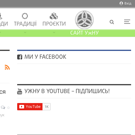
Вхід
ДИ
ТРАДИЦІЇ
ПРОЄКТИ
САЙТ УжНУ
МИ У FACEBOOK
УЖНУ В YOUTUBE – ПІДПИШИСЬ!
ся
0
чук