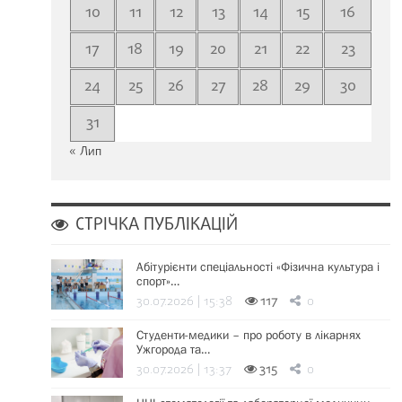
10
11
12
13
14
15
16
17
18
19
20
21
22
23
24
25
26
27
28
29
30
31
« Лип
СТРІЧКА ПУБЛІКАЦІЙ
Абітурієнти спеціальності «Фізична культура і
спорт»…
30.07.2026 | 15:38
117
0
Студенти-медики – про роботу в лікарнях
Ужгорода та…
30.07.2026 | 13:37
315
0