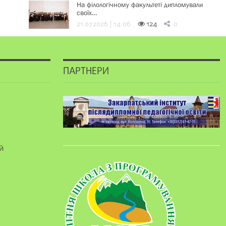
На філологічному факультеті дипломували
своїх…
21.07.2026 | 14:06
124
0
ПАРТНЕРИ
й