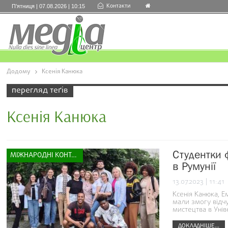
Контакти
П’ятниця | 07.08.2026 | 10:15
Додому
Ксенія Канюка
перегляд теґів
Ксенія Канюка
Студентки ф
МІЖНАРОДНІ КОНТАКТИ
в Румунії
13.07.2023 | 11:41
Ксенія Канюка, Е
мали змогу відчу
мистецтва в Унів
ДОКЛАДНІШЕ...