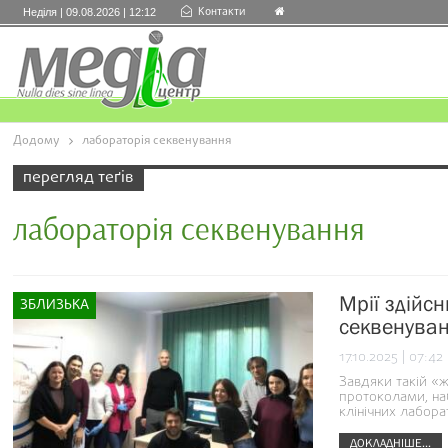
Контакти
Неділя | 09.08.2026 | 12:12
Додому
лабораторія секвенування
перегляд теґів
лабораторія секвенування
Мрії здійс
ЗБЛИЗЬКА
секвенуван
17.10.2025 | 07:42
Завдяки такій «ж
протоколами, на
клінічних лабора
ДОКЛАДНІШЕ...