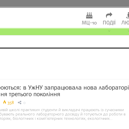
МЦ-10
ПОДІЇ
ЛЮ
нюються: в УжНУ запрацювала нова лабораторі
ня третього покоління
358
0
ивій школі практики» студенти й викладачі працюють із сучасними
бувають реального лабораторного досвіду й готуються до роботи в
торіях, біологічних і комп’ютерних технологіях, екологічних…