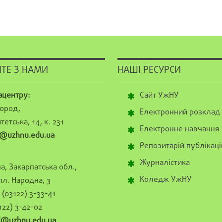
ТЕ З НАМИ
НАШІ РЕСУРСИ
ацентру:
Сайт УжНУ
ород,
Електронний розклад
тетська, 14, к. 231
Електронне навчання
@uzhnu.edu.ua
Репозитарій публікаці
Журналістика
а, Закарпатська обл.,
Коледж УжНУ
пл. Народна, 3
(03122) 3-33-41
122) 3-42-02
al@uzhnu.edu.ua