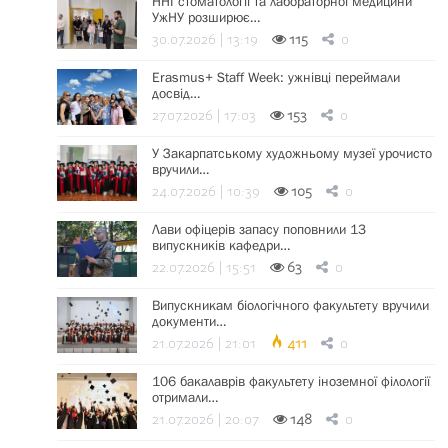
ННІ стоматології та лабораторної медицини
УжНУ розширює…
30.07.2026 | 13:19
115
0
Erasmus+ Staff Week: ужнівці переймали
досвід…
27.07.2026 | 17:03
153
0
У Закарпатському художньому музеї урочисто
вручили…
24.07.2026 | 10:39
105
0
Лави офіцерів запасу поповнили 13
випускників кафедри…
22.07.2026 | 15:51
63
0
Випускникам біологічного факультету вручили
документи…
21.07.2026 | 21:01
411
0
106 бакалаврів факультету іноземної філології
отримали…
21.07.2026 | 20:07
148
0