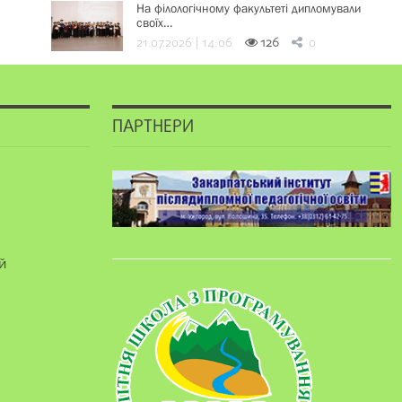
На філологічному факультеті дипломували
своїх…
21.07.2026 | 14:06
126
0
ПАРТНЕРИ
й