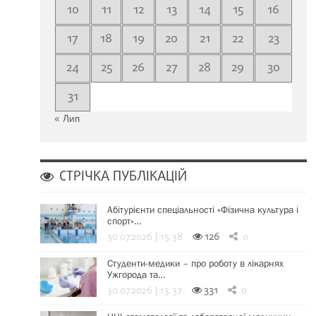
10
11
12
13
14
15
16
17
18
19
20
21
22
23
24
25
26
27
28
29
30
31
« Лип
СТРІЧКА ПУБЛІКАЦІЙ
Абітурієнти спеціальності «Фізична культура і
спорт»…
30.07.2026 | 15:38
126
0
Студенти-медики – про роботу в лікарнях
Ужгорода та…
30.07.2026 | 13:37
331
0