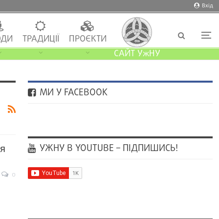
Вхід
ДИ
ТРАДИЦІЇ
ПРОЄКТИ
САЙТ УжНУ
МИ У FACEBOOK
УЖНУ В YOUTUBE – ПІДПИШИСЬ!
я
0