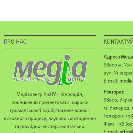
ПРО НАС
КОНТАКТУЙ
Адреса Меді
88000 м. Ужг
вул. Універси
E-mail:
media
Ректорат:
Медіацентр УжНУ – підрозділ,
88000, Україн
покликаний презентувати широкій
м. Ужгород, 
громадськості здобутки навчально-
Телефон: +38 
виховного процесу, наукової, методичної
Факс: +38 (03
та дослідно-експериментальної
E-mail:
offici