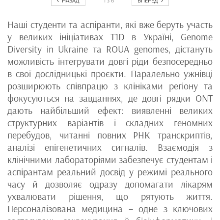
НАЗАД
ВПЕРЕД
1
з
6
Наші студенти та аспіранти, які вже беруть участь
у великих ініціативах T1D в Україні, Genome
Diversity in Ukraine та ROUA genomes, дістануть
можливість інтегрувати довгі ріди безпосередньо
в свої дослідницькі проєкти. Паралельно ужнівці
розширюють співпрацю з клініками регіону та
фокусуються на завданнях, де довгі рядки ONT
дають найбільший ефект: виявленні великих
структурних варіантів і складних геномних
перебудов, читанні повних РНК транскриптів,
аналізі епігенетичних сигналів. Взаємодія з
клінічними лабораторіями забезпечує студентам і
аспірантам реальний досвід у режимі реального
часу й дозволяє одразу допомагати лікарям
ухвалювати рішення, що рятують життя.
Персоналізована медицина – одне з ключових