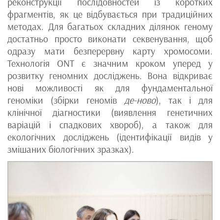
реконструкції послідовностей із коротких
фрагментів, як це відбувається при традиційних
методах. Для багатьох складних ділянок геному
достатньо просто виконати секвенування, щоб
одразу мати безперервну карту хромосоми.
Технологія ONT є значним кроком уперед у
розвитку геномних досліджень. Вона відкриває
нові можливості як для фундаментальної
геноміки (збірки геномів
де-ново
), так і для
клінічної діагностики (виявлення генетичних
варіацій і спадкових хвороб), а також для
екологічних досліджень (ідентифікації видів у
змішаних біологічних зразках).