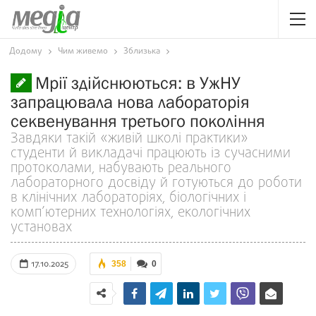
Додому
Чим живемо
Зблизька
Мрії здійснюються: в УжНУ
запрацювала нова лабораторія
секвенування третього покоління
Завдяки такій «живій школі практики»
студенти й викладачі працюють із сучасними
протоколами, набувають реального
лабораторного досвіду й готуються до роботи
в клінічних лабораторіях, біологічних і
комп’ютерних технологіях, екологічних
установах
17.10.2025
358
0