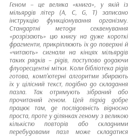
Геном – це велика «книга», у якій із
мільярдів літер (A, C, G, T) записано
інструкцію функціонування організму.
Стандартні методи секвенування
«розрізають» цю книгу на дуже короткі
фрагменти, прикріплюють їх до поверхні й
«читають» сигнали на кінцях мільярдів
таких рядків – рідів, поступово додаючи
флуоресцентні мітки. Коли бібліотека рідів
готова, комп’ютерні алгоритми збирають
їх у цілісний текст, подібно до складання
пазла. Так отримують зібраний або
прочитаний геном. Цей підхід добре
працює там, де послідовність відносно
проста, проте у ділянках геному з великою
кількістю повторів або складними
перебудовами пазл може складатися