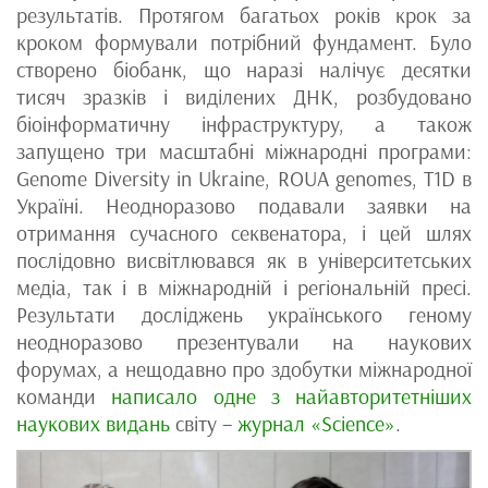
результатів. Протягом багатьох років крок за
кроком формували потрібний фундамент. Було
створено біобанк, що наразі налічує десятки
тисяч зразків і виділених ДНК, розбудовано
біоінформатичну інфраструктуру, а також
запущено три масштабні міжнародні програми:
Genome Diversity in Ukraine, ROUA genomes, T1D в
Україні. Неодноразово подавали заявки на
отримання сучасного секвенатора, і цей шлях
послідовно висвітлювався як в університетських
медіа, так і в міжнародній і регіональній пресі.
Результати досліджень українського геному
неодноразово презентували на наукових
форумах, а нещодавно про здобутки міжнародної
команди
написало одне з найавторитетніших
наукових видань
світу –
журнал «Science»
.