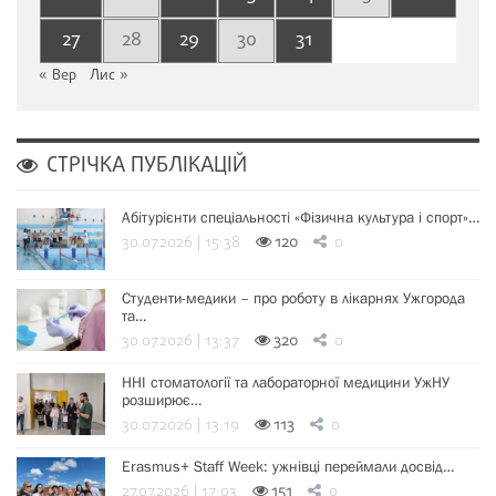
27
28
29
30
31
« Вер
Лис »
СТРІЧКА ПУБЛІКАЦІЙ
Абітурієнти спеціальності «Фізична культура і спорт»…
30.07.2026 | 15:38
120
0
Студенти-медики – про роботу в лікарнях Ужгорода
та…
30.07.2026 | 13:37
320
0
ННІ стоматології та лабораторної медицини УжНУ
розширює…
30.07.2026 | 13:19
113
0
Erasmus+ Staff Week: ужнівці переймали досвід…
27.07.2026 | 17:03
151
0