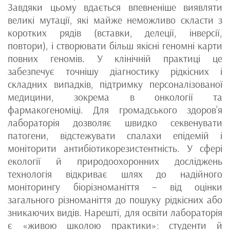
Завдяки цьому вдається впевненіше виявляти
великі мутації, які майже неможливо скласти з
коротких рядів (вставки, делеції, інверсії,
повтори), і створювати більш якісні геномні карти
повних геномів. У клінічній практиці це
забезпечує точнішу діагностику рідкісних і
складних випадків, підтримку персоналізованої
медицини, зокрема в онкології та
фармакогеноміці. Для громадського здоров’я
лабораторія дозволяє швидко секвенувати
патогени, відстежувати спалахи епідемій і
моніторити антибіотикорезистентність. У сфері
екології й природоохоронних досліджень
технологія відкриває шлях до надійного
моніторингу біорізноманіття – від оцінки
загального різноманіття до пошуку рідкісних або
зникаючих видів. Нарешті, для освіти лабораторія
є «живою школою практики»: студенти й