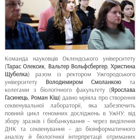
Команда науковців Оклендського університету
(
Тарас Олексик
,
Вальтер Вольфсбергер
,
Христина
Щубелка
) разом із ректором Ужгородського
університету
Володимиром Смоланкою
та
колегами з біологічного факультету (
Ярослава
Гасинець
,
Роман Кіш
) давно мріяла про створення
секвенувальної лабораторії, яка забезпечить
повний цикл геномних досліджень в УжНУ: від
збору зразків і біобанкування – через виділення
ДНК та секвенування – до біоінформатичного
аналізу й біологічної інтерпретації отриманих