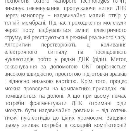
Технологія Oxford Nanopore Technologies (ONT)
виконує секвенування, пропускаючи нитки ДНК
через нанопору – надзвичайно малий отвір у
тонкій мембрані. Під час проходження молекули
через пору відбуваються зміни електричного
струму, які реєструються в режимі реального часу.
Алгоритми перетворюють ці коливання
електричного сигналу на послідовність
нуклеотидів, тобто у рядки ДНК (ріди). Метод
секвенування за допомогою ONT вирізняється
високою швидкістю, простотою підготовки зразків
і відносно низькою вартістю. Крім того, процес
можна проводити на компактних приладах, які
поміщаються на долоні. А що при цьому немає
потреби фрагментувати ДНК, отримані ріди
можуть бути надзвичайно довгими – від сотень
тисяч нуклеотидів до цілих хромосом. Завдяки
цьому зникає потреба в складній комп’ютерній