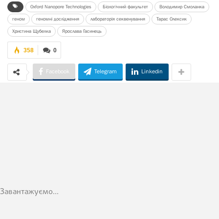
Oxford Nanopore Technologies
Біологічний факультет
Володимир Смоланка
геном
геномні дослідження
лабораторія секвенування
Тарас Олексик
Христина Щубелка
Ярослава Гасинець
358
0
Facebook
Telegram
Linkedin
Завантажуємо...