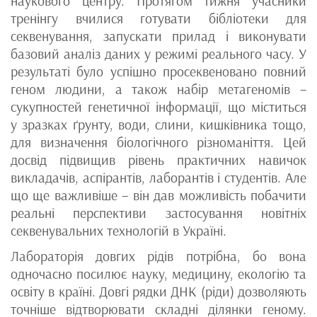
наукового центру. Протягом тижня учасники
тренінгу вчилися готувати бібліотеки для
секвенування, запускати прилад і виконувати
базовий аналіз даних у режимі реального часу. У
результаті було успішно просеквеновано повний
геном людини, а також набір метагеномів –
сукупностей генетичної інформації, що міститься
у зразках ґрунту, води, слини, кишківника тощо,
для визначення біологічного різноманіття. Цей
досвід підвищив рівень практичних навичок
викладачів, аспірантів, лаборантів і студентів. Але
що ще важливіше – він дав можливість побачити
реальні перспективи застосування новітніх
секвенувальних технологій в Україні.
Лабораторія довгих рідів потрібна, бо вона
одночасно посилює науку, медицину, екологію та
освіту в країні. Довгі рядки ДНК (ріди) дозволяють
точніше відтворювати складні ділянки геному.