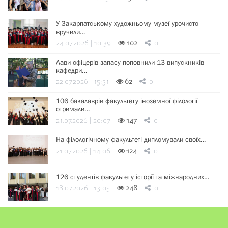
У Закарпатському художньому музеї урочисто
вручили…
24.07.2026 | 10:39
102
0
Лави офіцерів запасу поповнили 13 випускників
кафедри…
22.07.2026 | 15:51
62
0
106 бакалаврів факультету іноземної філології
отримали…
21.07.2026 | 20:07
147
0
На філологічному факультеті дипломували своїх…
21.07.2026 | 14:06
124
0
126 студентів факультету історії та міжнародних…
18.07.2026 | 13:05
248
0