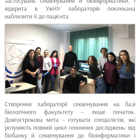
застосувань секвенування й біоінформатики, і
відкрита в УжНУ лабораторія покликана
наблизити її до пацієнта.
Створення лабораторії секвенування на базі
біологічного факультету – лише початок.
Довгострокова мета – готувати спеціалістів, які
розуміють повний цикл геномних досліджень: від
біобанку й секвенування до біоінформатики і