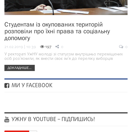
Студентам із окупованих територій
розповіли про їхні права та соціальну
допомогу
21.02.2019 | 10:39
197
0
0
У ректораті УжНУ молоді зі статусом внутрішньо переміщених
осіб роз’яснили, як внести своє ім’я до переліку виборців
ДОКЛАДНІШЕ...
МИ У FACEBOOK
УЖНУ В YOUTUBE – ПІДПИШИСЬ!