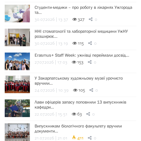
Студенти-медики – про роботу в лікарнях Ужгорода
та…
30.07.2026 | 13:37
327
0
ННІ стоматології та лабораторної медицини УжНУ
розширює…
30.07.2026 | 13:19
115
0
Erasmus+ Staff Week: ужнівці переймали досвід…
27.07.2026 | 17:03
153
0
У Закарпатському художньому музеї урочисто
вручили…
24.07.2026 | 10:39
105
0
Лави офіцерів запасу поповнили 13 випускників
кафедри…
22.07.2026 | 15:51
63
0
Випускникам біологічного факультету вручили
документи…
21.07.2026 | 21:01
411
0