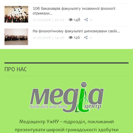
106 бакалаврів факультету іноземної філології
отримали…
21.07.2026 | 20:07
148
0
На філологічному факультеті дипломували своїх…
21.07.2026 | 14:06
126
0
ПРО НАС
Медіацентр УжНУ – підрозділ, покликаний
презентувати широкій громадськості здобутки