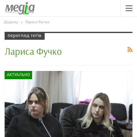
Додому
Лариса Фучко
перегляд теґів
Лариса Фучко
АКТУАЛЬНО