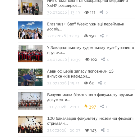
ННІ стоматології та лабораторної медицини
УжНУ розширює…
30.07.2026 | 13:19
111
0
Erasmus+ Staff Week: ужнівці переймали
досвід…
27.07.2026 | 17:03
150
0
У Закарпатському художньому музеї урочисто
вручили…
24.07.2026 | 10:39
102
0
Лави офіцерів запасу поповнили 13
випускників кафедри…
22.07.2026 | 15:51
62
0
Випускникам біологічного факультету вручили
документи…
21.07.2026 | 21:01
397
0
106 бакалаврів факультету іноземної філології
отримали…
21.07.2026 | 20:07
143
0