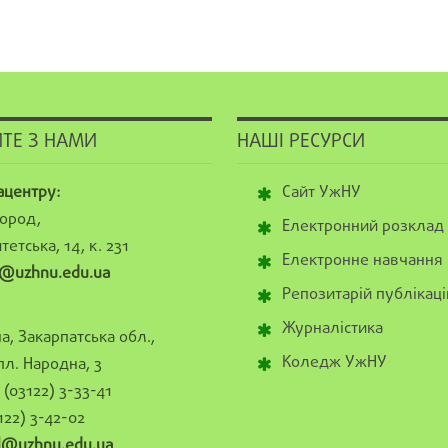
ТЕ З НАМИ
НАШІ РЕСУРСИ
ацентру:
Сайт УжНУ
ород,
Електронний розклад
тетська, 14, к. 231
Електронне навчання
@uzhnu.edu.ua
Репозитарій публікаці
Журналістика
а, Закарпатська обл.,
Коледж УжНУ
пл. Народна, 3
(03122) 3-33-41
122) 3-42-02
al@uzhnu.edu.ua