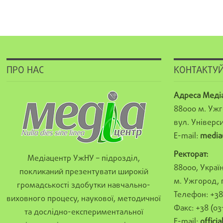
ПРО НАС
КОНТАКТУЙ
Адреса Меді
88000 м. Ужг
вул. Універси
E-mail:
media
Ректорат:
Медіацентр УжНУ – підрозділ,
88000, Україн
покликаний презентувати широкій
м. Ужгород, 
громадськості здобутки навчально-
Телефон: +38 
виховного процесу, наукової, методичної
Факс: +38 (03
та дослідно-експериментальної
E-mail:
offici