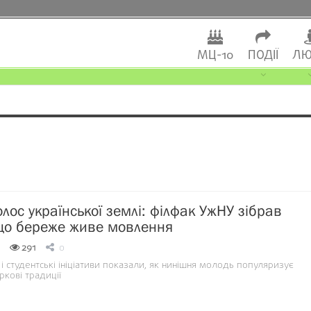
МЦ-10
ПОДІЇ
ЛЮ
олос української землі: філфак УжНУ зібрав
 що береже живе мовлення
291
0
в і студентські ініціативи показали, як нинішня молодь популяризує
ркові традиції