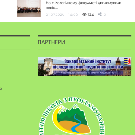
На філологічному факультеті дипломували
своїх…
21.07.2026 | 14:06
124
0
ПАРТНЕРИ
й