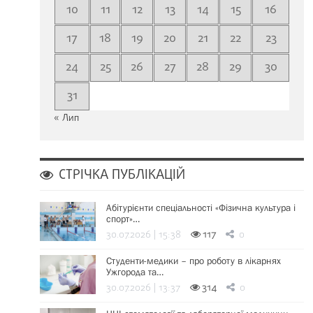
10
11
12
13
14
15
16
17
18
19
20
21
22
23
24
25
26
27
28
29
30
31
« Лип
СТРІЧКА ПУБЛІКАЦІЙ
Абітурієнти спеціальності «Фізична культура і
спорт»…
30.07.2026 | 15:38
117
0
Студенти-медики – про роботу в лікарнях
Ужгорода та…
30.07.2026 | 13:37
314
0