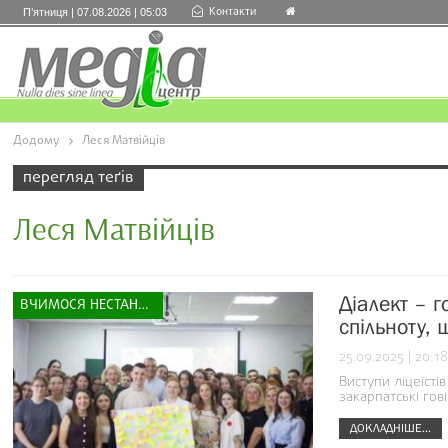
Контакти
П’ятниця | 07.08.2026 | 05:03
Додому
Леся Матвійців
перегляд теґів
Леся Матвійців
Діалект – г
ВЧИМОСЯ НЕСТАНДАРТНО
спільноту,
25.09.2025 | 20:18
Виступи ліцеїсті
закарпатські гові
ДОКЛАДНІШЕ...