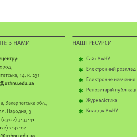
ТЕ З НАМИ
НАШІ РЕСУРСИ
ацентру:
Сайт УжНУ
ород,
Електронний розклад
тетська, 14, к. 231
Електронне навчання
@uzhnu.edu.ua
Репозитарій публікаці
Журналістика
а, Закарпатська обл.,
Коледж УжНУ
пл. Народна, 3
(03122) 3-33-41
122) 3-42-02
al@uzhnu.edu.ua