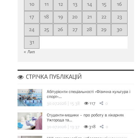
10
11
12
13
14
15
16
17
18
19
20
21
22
23
24
25
26
27
28
29
30
31
« Лип
СТРІЧКА ПУБЛІКАЦІЙ
Абітурієнти спеціальності «Фізична культура і
спорт»…
30.07.2026 | 15:38
117
0
Студенти-медики – про роботу в лікарнях
Ужгорода та…
30.07.2026 | 13:37
318
0