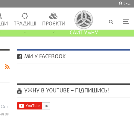
Вхід
ДИ
ТРАДИЦІЇ
ПРОЄКТИ
САЙТ УжНУ
МИ У FACEBOOK
УЖНУ В YOUTUBE – ПІДПИШИСЬ!
0
ня як