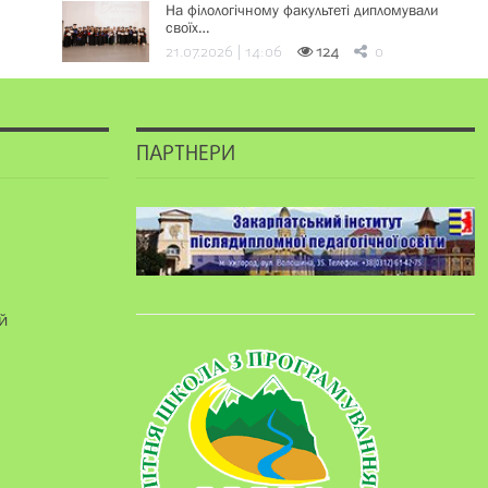
На філологічному факультеті дипломували
своїх…
21.07.2026 | 14:06
124
0
ПАРТНЕРИ
й