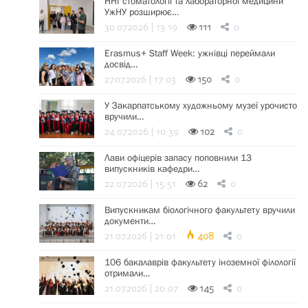
ННІ стоматології та лабораторної медицини
УжНУ розширює…
30.07.2026 | 13:19
111
0
Erasmus+ Staff Week: ужнівці переймали
досвід…
27.07.2026 | 17:03
150
0
У Закарпатському художньому музеї урочисто
вручили…
24.07.2026 | 10:39
102
0
Лави офіцерів запасу поповнили 13
випускників кафедри…
22.07.2026 | 15:51
62
0
Випускникам біологічного факультету вручили
документи…
21.07.2026 | 21:01
408
0
106 бакалаврів факультету іноземної філології
отримали…
21.07.2026 | 20:07
145
0