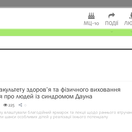
МЦ-10
ПОДІЇ
ЛЮ
акультету здоров’я та фізичного виховання
я про людей із синдромом Дауна
225
0
лу влаштували благодійний ярмарок та лекції щодо раннього втручан
и шанси особливих дітей у реалізації їхнього потенціалу