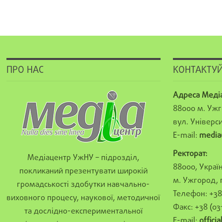
ПРО НАС
КОНТАКТУЙ
Адреса Меді
88000 м. Ужг
вул. Універси
E-mail:
media
Ректорат:
Медіацентр УжНУ – підрозділ,
88000, Україн
покликаний презентувати широкій
м. Ужгород, 
громадськості здобутки навчально-
Телефон: +38 
виховного процесу, наукової, методичної
Факс: +38 (03
та дослідно-експериментальної
E-mail:
offici