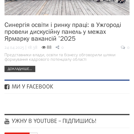
Синергія освіти і ринку праці: в Ужгороді
провели дискусійну панель у межах
Ярмарку вакансій ’2025
24.04.2025 | 18:38
88
0
0
Представники влади, освіти та бізнесу обговорили шляхи
формування кадрового потенціалу області
ДОКЛАДНІШЕ...
МИ У FACEBOOK
УЖНУ В YOUTUBE – ПІДПИШИСЬ!