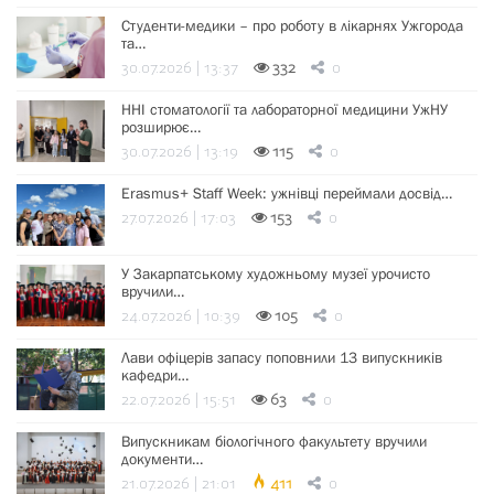
Студенти-медики – про роботу в лікарнях Ужгорода
та…
30.07.2026 | 13:37
332
0
ННІ стоматології та лабораторної медицини УжНУ
розширює…
30.07.2026 | 13:19
115
0
Erasmus+ Staff Week: ужнівці переймали досвід…
27.07.2026 | 17:03
153
0
У Закарпатському художньому музеї урочисто
вручили…
24.07.2026 | 10:39
105
0
Лави офіцерів запасу поповнили 13 випускників
кафедри…
22.07.2026 | 15:51
63
0
Випускникам біологічного факультету вручили
документи…
21.07.2026 | 21:01
411
0