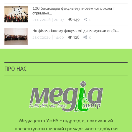
106 бакалаврів факультету іноземної філології
отримали…
21.07.2026 | 20:07
149
0
На філологічному факультеті дипломували своїх…
21.07.2026 | 14:06
126
0
ПРО НАС
Медіацентр УжНУ – підрозділ, покликаний
презентувати широкій громадськості здобутки