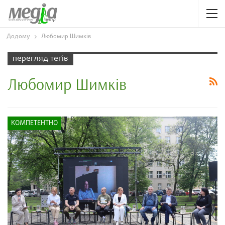
Додому
Любомир Шимків
перегляд теґів
Любомир Шимків
КОМПЕТЕНТНО