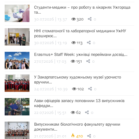
Студенти-медики – про роботу в лікарнях Ужгорода
та…
30.07.2026 | 13:37
320
0
ННІ стоматології та лабораторної медицини УжНУ
розширює…
30.07.2026 | 13:19
113
0
Erasmus+ Staff Week: ужнівці переймали досвід…
27.07.2026 | 17:03
151
0
У Закарпатському художньому музеї урочисто
вручили…
24.07.2026 | 10:39
102
0
Лави офіцерів запасу поповнили 13 випускників
кафедри…
22.07.2026 | 15:51
62
0
Випускникам біологічного факультету вручили
документи…
21.07.2026 | 21:01
410
0