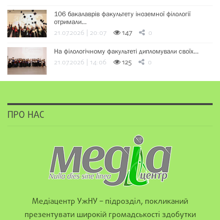
106 бакалаврів факультету іноземної філології
отримали…
21.07.2026 | 20:07
147
0
На філологічному факультеті дипломували своїх…
21.07.2026 | 14:06
125
0
ПРО НАС
Медіацентр УжНУ – підрозділ, покликаний
презентувати широкій громадськості здобутки