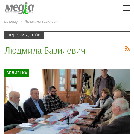
Додому
Людмила Базилевич
перегляд теґів
Людмила Базилевич
ЗБЛИЗЬКА