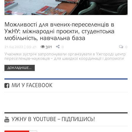
Можливості для вчених-переселенців в
УжНУ: міжнародні проєкти, студентська
мобільність, навчальна база
21.04.2022 | 09:41
301
0
0
Учасники зустрічі запропонували організувати в Ужгороді центр
переселенців-науковців – для швидкої координації і допомоги
ДОКЛАДНІШЕ...
МИ У FACEBOOK
УЖНУ В YOUTUBE – ПІДПИШИСЬ!