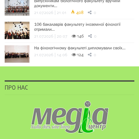
Випускникам біологічного факультету вручили
документи…
21.07.2026 | 21:01
408
0
106 бакалаврів факультету іноземної філології
отримали…
21.07.2026 | 20:07
146
0
На філологічному факультеті дипломували своїх…
21.07.2026 | 14:06
124
0
ПРО НАС