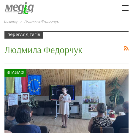
Додому
Людмила Федорчук
перегляд теґів
Людмила Федорчук
ВІТАЄМО!