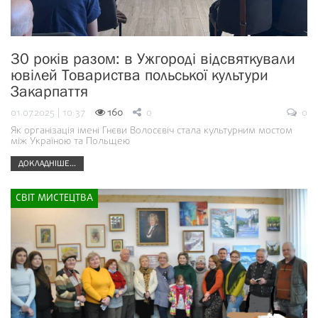
30 років разом: в Ужгороді відсвяткували
ювілей Товариства польської культури
Закарпаття
01.07.2025 | 10:37
160
0
0
Як організація імені Гнєви Волосєвіч стала культурним мостом
між Україною та Польщею
ДОКЛАДНІШЕ...
СВІТ МИСТЕЦТВА