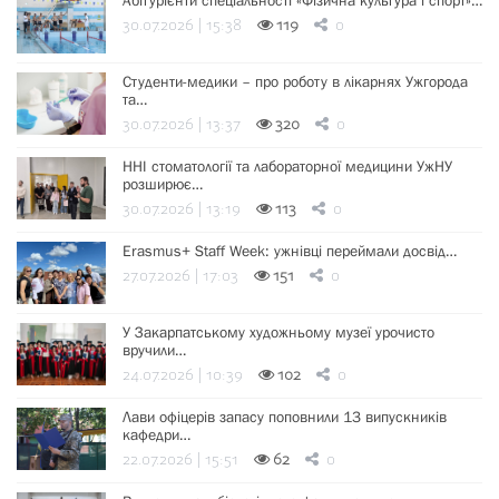
30.07.2026 | 15:38
119
0
Студенти-медики – про роботу в лікарнях Ужгорода
та…
30.07.2026 | 13:37
320
0
ННІ стоматології та лабораторної медицини УжНУ
розширює…
30.07.2026 | 13:19
113
0
Erasmus+ Staff Week: ужнівці переймали досвід…
27.07.2026 | 17:03
151
0
У Закарпатському художньому музеї урочисто
вручили…
24.07.2026 | 10:39
102
0
Лави офіцерів запасу поповнили 13 випускників
кафедри…
22.07.2026 | 15:51
62
0