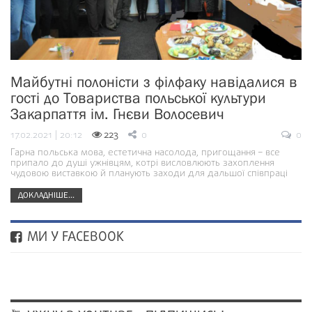
Майбутні полоністи з філфаку навідалися в
гості до Товариства польської культури
Закарпаття ім. Гнєви Волосевич
17.02.2021 | 20:12
223
0
0
Гарна польська мова, естетична насолода, пригощання – все
припало до душі ужнівцям, котрі висловлюють захоплення
чудовою виставкою й планують заходи для дальшої співпраці
ДОКЛАДНІШЕ...
МИ У FACEBOOK