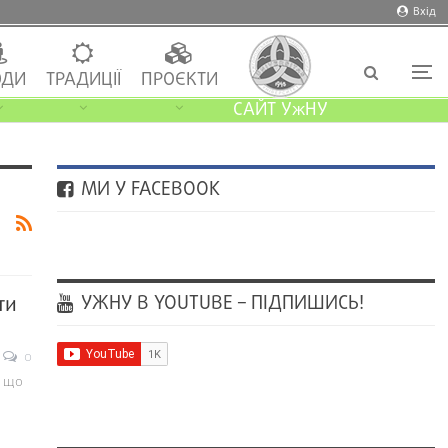
Вхід
ДИ
ТРАДИЦІЇ
ПРОЄКТИ
САЙТ УжНУ
МИ У FACEBOOK
УЖНУ В YOUTUBE – ПІДПИШИСЬ!
ти
0
, що