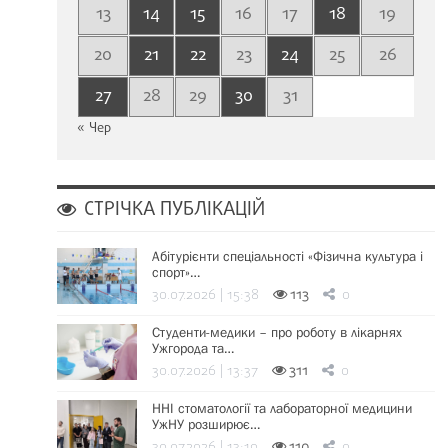
13
14
15
16
17
18
19
20
21
22
23
24
25
26
27
28
29
30
31
« Чер
СТРІЧКА ПУБЛІКАЦІЙ
Абітурієнти спеціальності «Фізична культура і
спорт»…
30.07.2026 | 15:38
113
0
Студенти-медики – про роботу в лікарнях
Ужгорода та…
30.07.2026 | 13:37
311
0
ННІ стоматології та лабораторної медицини
УжНУ розширює…
30.07.2026 | 13:19
110
0