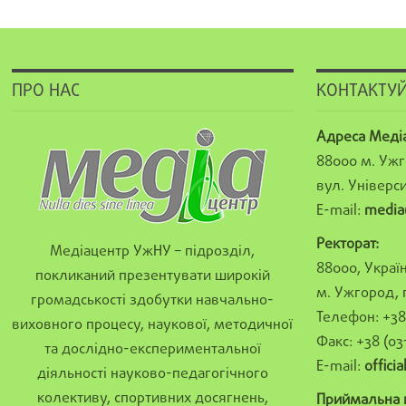
ПРО НАС
КОНТАКТУЙ
Адреса Меді
88000 м. Ужг
вул. Універси
E-mail:
media
Ректорат:
Медіацентр УжНУ – підрозділ,
88000, Україн
покликаний презентувати широкій
м. Ужгород, 
громадськості здобутки навчально-
Телефон: +38 
виховного процесу, наукової, методичної
Факс: +38 (03
та дослідно-експериментальної
E-mail:
offici
діяльності науково-педагогічного
колективу, спортивних досягнень,
Приймальна к