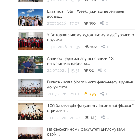
Erasmus+ Staff Week: ужнівці переймали
досвід…
27.07.2026 | 17:03
150
0
У Закарпатському художньому музеї урочисто
вручили…
24.07.2026 | 10:39
102
0
Лави офіцерів запасу поповнили 13
випускників кафедри…
22.07.2026 | 15:51
62
0
Випускникам біологічного факультету вручили
документи…
21.07.2026 | 21:01
395
0
106 бакалаврів факультету іноземної філології
отримали…
21.07.2026 | 20:07
143
0
На філологічному факультеті дипломували
своїх…