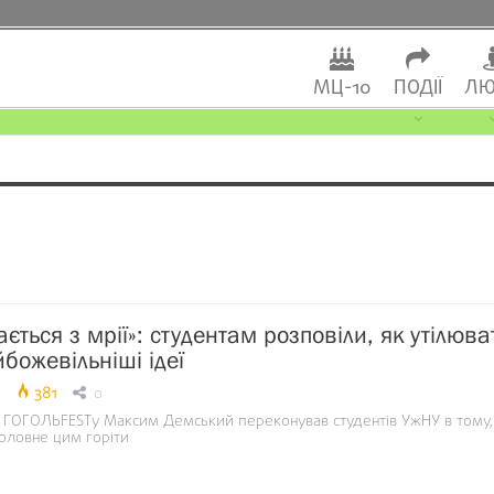
МЦ-10
ПОДІЇ
ЛЮ
ється з мрії»: студентам розповіли, як утілюва
божевільніші ідеї
381
0
ГОГОЛЬFESTу Максим Демський переконував студентів УжНУ в тому
головне цим горіти