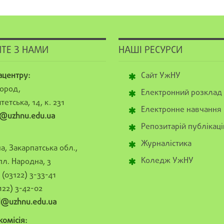
ТЕ З НАМИ
НАШІ РЕСУРСИ
ацентру:
Сайт УжНУ
ород,
Електронний розклад
тетська, 14, к. 231
Електронне навчання
@uzhnu.edu.ua
Репозитарій публікаці
Журналістика
а, Закарпатська обл.,
Коледж УжНУ
пл. Народна, 3
(03122) 3-33-41
122) 3-42-02
al@uzhnu.edu.ua
омісія: