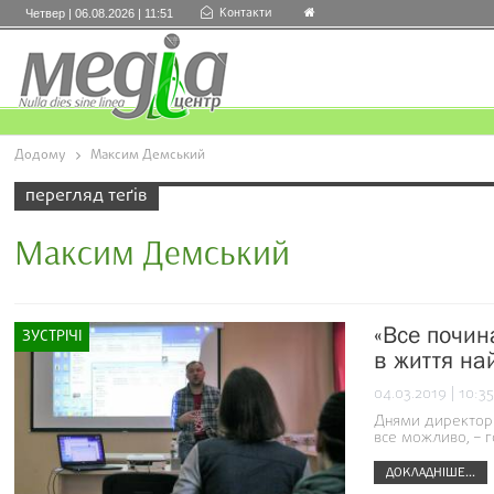
Контакти
Четвер | 06.08.2026 | 11:51
Додому
Максим Демський
перегляд теґів
Максим Демський
«Все почина
ЗУСТРІЧІ
в життя най
04.03.2019 | 10:35
Днями директор 
все можливо, – 
ДОКЛАДНІШЕ...