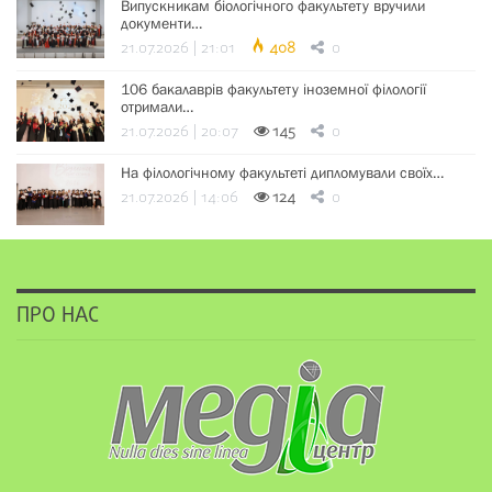
Випускникам біологічного факультету вручили
документи…
21.07.2026 | 21:01
408
0
106 бакалаврів факультету іноземної філології
отримали…
21.07.2026 | 20:07
145
0
На філологічному факультеті дипломували своїх…
21.07.2026 | 14:06
124
0
ПРО НАС