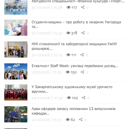
Абітурієнти спеціальності «Фізична культура і спорт»…
30.07.2026 | 15:38
117
0
Студенти-медики – про роботу в лікарнях Ужгорода
та…
30.07.2026 | 13:37
318
0
ННІ стоматології та лабораторної медицини УжНУ
розширює…
30.07.2026 | 13:19
111
0
Erasmus+ Staff Week: ужнівці переймали досвід…
27.07.2026 | 17:03
150
0
У Закарпатському художньому музеї урочисто
вручили…
24.07.2026 | 10:39
102
0
Лави офіцерів запасу поповнили 13 випускників
кафедри…
22.07.2026 | 15:51
62
0