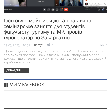
Гостьову онлайн-лекцію та практично-
семінарське заняття для студентів
факультету туризму та МК провів
туроператор по Закарпаттю
03.03.2023 | 10:32
274
0
0
Щира подяка колективу туроператора «MUSE trаvel» за те, що
поділилися професійними «таємницями», спонукали молодь
докладніше вивчати туристичні локації рідного краю, держави й
зарубіжних країн
ДОКЛАДНІШЕ...
МИ У FACEBOOK