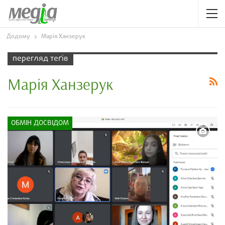
Додому
Марія Ханзерук
перегляд теґів
Марія Ханзерук
ОБМІН ДОСВІДОМ