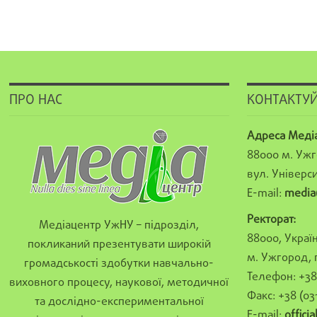
ПРО НАС
КОНТАКТУЙ
Адреса Меді
88000 м. Ужг
вул. Універси
E-mail:
media
Ректорат:
Медіацентр УжНУ – підрозділ,
88000, Україн
покликаний презентувати широкій
м. Ужгород, 
громадськості здобутки навчально-
Телефон: +38 
виховного процесу, наукової, методичної
Факс: +38 (03
та дослідно-експериментальної
E-mail:
offici