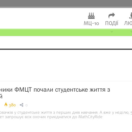
МЦ-10
ПОДІЇ
ЛЮ
ики ФМЦТ почали студентське життя з
й
380
0
ачків у студентське життя з перших днів навчання. А вже у неділю, 
ет запрошує всіх охочих приєднатися до MathCityRide