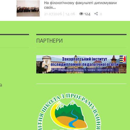
На філологічному факультеті дипломували
своїх…
21.07.2026 | 14:06
124
0
ПАРТНЕРИ
й