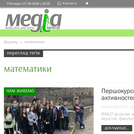
Контакти
П’ятниця | 07.08.2026 | 20:05
Додому
математики
перегляд теґів
математики
Першокурсн
ЧИМ ЖИВЕМО
активносте
04.09.2021 | 21:33
ФМЦТ включає нов
вересня, факульт
ДОКЛАДНІШЕ...