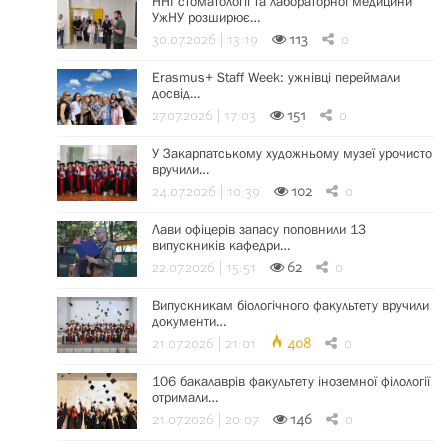
ННІ стоматології та лабораторної медицини
УжНУ розширює…
30.07.2026 | 13:19
113
0
Erasmus+ Staff Week: ужнівці переймали
досвід…
27.07.2026 | 17:03
151
0
У Закарпатському художньому музеї урочисто
вручили…
24.07.2026 | 10:39
102
0
Лави офіцерів запасу поповнили 13
випускників кафедри…
22.07.2026 | 15:51
62
0
Випускникам біологічного факультету вручили
документи…
21.07.2026 | 21:01
408
0
106 бакалаврів факультету іноземної філології
отримали…
21.07.2026 | 20:07
146
0