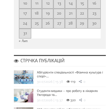
10
11
12
13
14
15
16
17
18
19
20
21
22
23
24
25
26
27
28
29
30
31
« Лип
СТРІЧКА ПУБЛІКАЦІЙ
Абітурієнти спеціальності «Фізична культура і
спорт»…
30.07.2026 | 15:38
119
0
Студенти-медики – про роботу в лікарнях
Ужгорода та…
30.07.2026 | 13:37
320
0