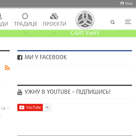
Вхід
ДИ
ТРАДИЦІЇ
ПРОЄКТИ
САЙТ УжНУ
МИ У FACEBOOK
УЖНУ В YOUTUBE – ПІДПИШИСЬ!
0
5