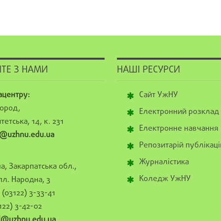
ТЕ З НАМИ
НАШІ РЕСУРСИ
ацентру:
Сайт УжНУ
ород,
Електронний розклад
тетська, 14, к. 231
Електронне навчання
@uzhnu.edu.ua
Репозитарій публікаці
Журналістика
а, Закарпатська обл.,
Коледж УжНУ
пл. Народна, 3
(03122) 3-33-41
122) 3-42-02
al@uzhnu.edu.ua