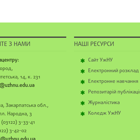
ТЕ З НАМИ
НАШІ РЕСУРСИ
ацентру:
Сайт УжНУ
ород,
Електронний розклад
тетська, 14, к. 231
Електронне навчання
@uzhnu.edu.ua
Репозитарій публікаці
Журналістика
а, Закарпатська обл.,
Коледж УжНУ
пл. Народна, 3
(03122) 3-33-41
122) 3-42-02
al@uzhnu.edu.ua