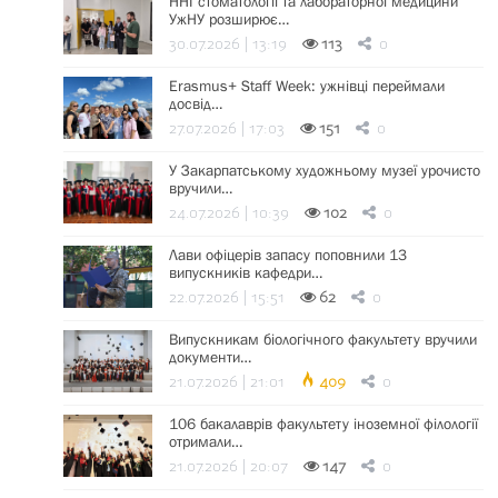
ННІ стоматології та лабораторної медицини
УжНУ розширює…
30.07.2026 | 13:19
113
0
Erasmus+ Staff Week: ужнівці переймали
досвід…
27.07.2026 | 17:03
151
0
У Закарпатському художньому музеї урочисто
вручили…
24.07.2026 | 10:39
102
0
Лави офіцерів запасу поповнили 13
випускників кафедри…
22.07.2026 | 15:51
62
0
Випускникам біологічного факультету вручили
документи…
21.07.2026 | 21:01
409
0
106 бакалаврів факультету іноземної філології
отримали…
21.07.2026 | 20:07
147
0