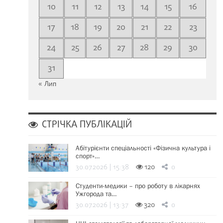
10
11
12
13
14
15
16
17
18
19
20
21
22
23
24
25
26
27
28
29
30
31
« Лип
СТРІЧКА ПУБЛІКАЦІЙ
Абітурієнти спеціальності «Фізична культура і
спорт»…
30.07.2026 | 15:38
120
0
Студенти-медики – про роботу в лікарнях
Ужгорода та…
30.07.2026 | 13:37
320
0