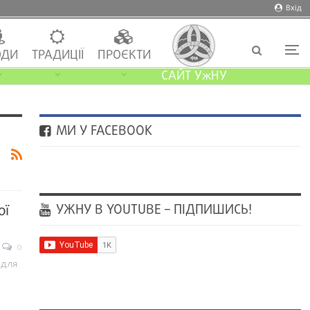
Вхід
ДИ
ТРАДИЦІЇ
ПРОЄКТИ
САЙТ УжНУ
МИ У FACEBOOK
УЖНУ В YOUTUBE – ПІДПИШИСЬ!
ої
0
 для