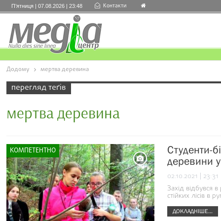
Контакти
П’ятниця | 07.08.2026 | 23:48
Додому
мертва деревина
перегляд теґів
мертва деревина
Студенти-б
КОМПЕТЕНТНО
деревини у 
02.10.2021 | 23:31
Захід відбувся 
стійких лісів в 
ДОКЛАДНІШЕ...