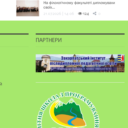
На філологічному факультеті дипломували
своїх…
21.07.2026 | 14:06
124
0
ПАРТНЕРИ
й