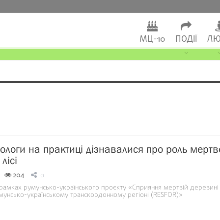
МЦ-10
ПОДІЇ
ЛЮ
іологи на практиці дізнавалися про роль мертв
лісі
204
0
в рамках румунсько-українського проєкту «Сприяння мертвій деревині
румунсько-українському транскордонному регіоні (RESFOR)»