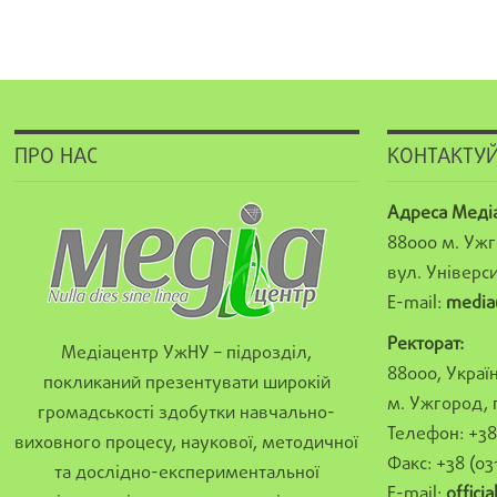
ПРО НАС
КОНТАКТУЙ
Адреса Меді
88000 м. Ужг
вул. Універси
E-mail:
media
Ректорат:
Медіацентр УжНУ – підрозділ,
88000, Україн
покликаний презентувати широкій
м. Ужгород, 
громадськості здобутки навчально-
Телефон: +38 
виховного процесу, наукової, методичної
Факс: +38 (03
та дослідно-експериментальної
E-mail:
offici