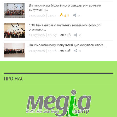
Випускникам біологічного факультету вручили
документи…
21.07.2026 | 21:01
411
0
106 бакалаврів факультету іноземної філології
отримали…
21.07.2026 | 20:07
148
0
На філологічному факультеті дипломували своїх…
21.07.2026 | 14:06
126
0
ПРО НАС