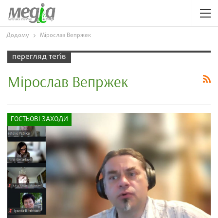
Додому
Мірослав Вепржек
перегляд теґів
Мірослав Вепржек
ГОСТЬОВІ ЗАХОДИ