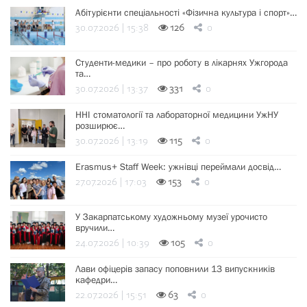
Абітурієнти спеціальності «Фізична культура і спорт»…
30.07.2026 | 15:38
126
0
Студенти-медики – про роботу в лікарнях Ужгорода
та…
30.07.2026 | 13:37
331
0
ННІ стоматології та лабораторної медицини УжНУ
розширює…
30.07.2026 | 13:19
115
0
Erasmus+ Staff Week: ужнівці переймали досвід…
27.07.2026 | 17:03
153
0
У Закарпатському художньому музеї урочисто
вручили…
24.07.2026 | 10:39
105
0
Лави офіцерів запасу поповнили 13 випускників
кафедри…
22.07.2026 | 15:51
63
0