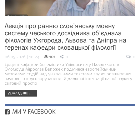
Лекція про ранню слов’янську мовну
систему чеського дослідника об’єднала
філологів Ужгорода, Львова та Дніпра на
теренах кафедри словацької філології
06.05.2026 | 10:24
101
0
0
Доцент кафедри богемістики Університету Палацького в
Оломоуці Мірослав Вепржек поділився європейськими
методами студій над унікальними текстами задля розширення
наукового кругозору молоді й дальшої інтеграції нашої науки у
світовий простір
ДОКЛАДНІШЕ...
МИ У FACEBOOK