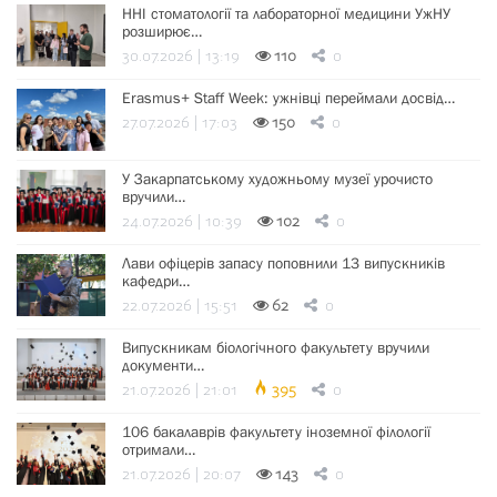
ННІ стоматології та лабораторної медицини УжНУ
розширює…
30.07.2026 | 13:19
110
0
Erasmus+ Staff Week: ужнівці переймали досвід…
27.07.2026 | 17:03
150
0
У Закарпатському художньому музеї урочисто
вручили…
24.07.2026 | 10:39
102
0
Лави офіцерів запасу поповнили 13 випускників
кафедри…
22.07.2026 | 15:51
62
0
Випускникам біологічного факультету вручили
документи…
21.07.2026 | 21:01
395
0
106 бакалаврів факультету іноземної філології
отримали…
21.07.2026 | 20:07
143
0