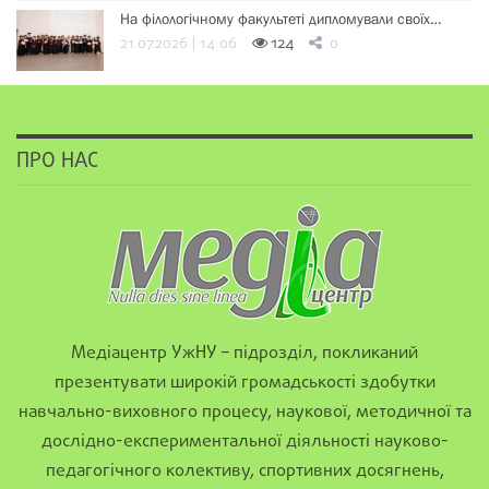
На філологічному факультеті дипломували своїх…
21.07.2026 | 14:06
124
0
ПРО НАС
Медіацентр УжНУ – підрозділ, покликаний
презентувати широкій громадськості здобутки
навчально-виховного процесу, наукової, методичної та
дослідно-експериментальної діяльності науково-
педагогічного колективу, спортивних досягнень,