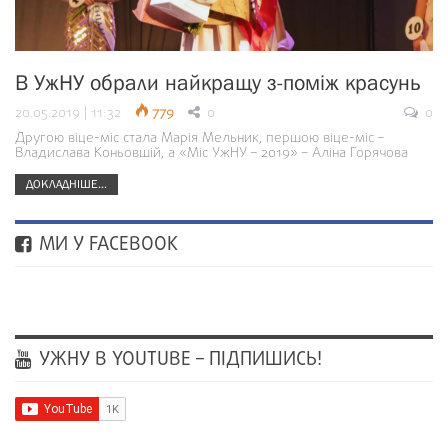
В УжНУ обрали найкращу з-поміж красунь
20.05.2019 | 11:32
779
0
0
Другою віце-міс стала Марія Мельник, першою віце-міс –
Владислава Коньовшій, а «Міс УжНУ – 2019» – Аліна Горячова
ДОКЛАДНІШЕ...
МИ У FACEBOOK
УЖНУ В YOUTUBE – ПІДПИШИСЬ!