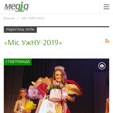
Додому
«Міс УжНУ-2019»
перегляд теґів
«Міс УжНУ-2019»
СТУДГРОМАДА