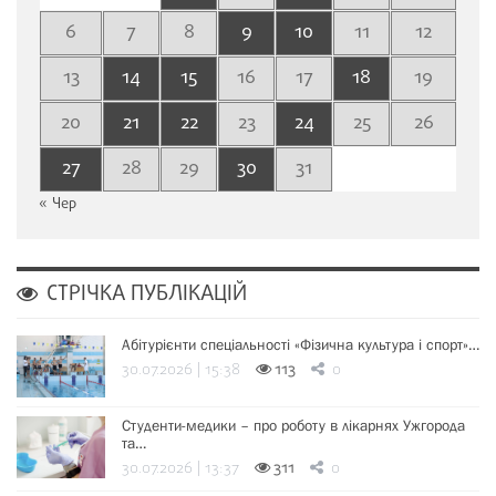
6
7
8
9
10
11
12
13
14
15
16
17
18
19
20
21
22
23
24
25
26
27
28
29
30
31
« Чер
СТРІЧКА ПУБЛІКАЦІЙ
Абітурієнти спеціальності «Фізична культура і спорт»…
30.07.2026 | 15:38
113
0
Студенти-медики – про роботу в лікарнях Ужгорода
та…
30.07.2026 | 13:37
311
0