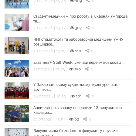
30.07.2026 | 15:38
109
0
Студенти-медики – про роботу в лікарнях Ужгорода
та…
30.07.2026 | 13:37
307
0
ННІ стоматології та лабораторної медицини УжНУ
розширює…
30.07.2026 | 13:19
110
0
Erasmus+ Staff Week: ужнівці переймали досвід…
27.07.2026 | 17:03
150
0
У Закарпатському художньому музеї урочисто
вручили…
24.07.2026 | 10:39
101
0
Лави офіцерів запасу поповнили 13 випускників
кафедри…
22.07.2026 | 15:51
62
0
Випускникам біологічного факультету вручили
документи…