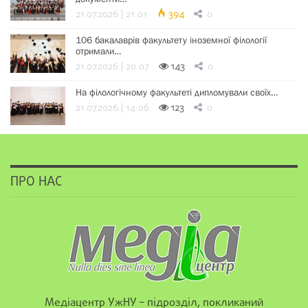
21.07.2026 | 21:01
394
0
106 бакалаврів факультету іноземної філології
отримали…
21.07.2026 | 20:07
143
0
На філологічному факультеті дипломували своїх…
21.07.2026 | 14:06
123
0
ПРО НАС
Медіацентр УжНУ – підрозділ, покликаний