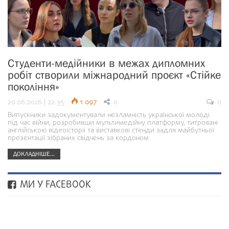
Студенти-медійники в межах дипломних
робіт створили міжнародний проєкт «Стійке
покоління»
29.06.2026 | 22:35
1 097
0
0
Випускники задокументували незламність української молоді
під час війни, розробивши мультимедійну платформу, титровані
англійською відеоісторії та виставкові стенди задля майбутньої
презентації зібраних свідчень за кордоном
ДОКЛАДНІШЕ...
МИ У FACEBOOK