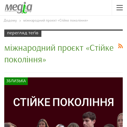
Додому
міжнародний проєкт «Стійке покоління»
перегляд теґів
міжнародний проєкт «Стійке
покоління»
ЗБЛИЗЬКА