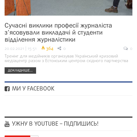
Сучасні виклики професії журналіста
з’ясовували викладачі й студенти
відділення журналістики
20.02.2021 | 15:51
364
0
0
Тренінг для медійників організував Український кризовий
медіацентр разом з Естонським центром східного партнерства
ДОКЛАДНІШЕ...
МИ У FACEBOOK
УЖНУ В YOUTUBE – ПІДПИШИСЬ!