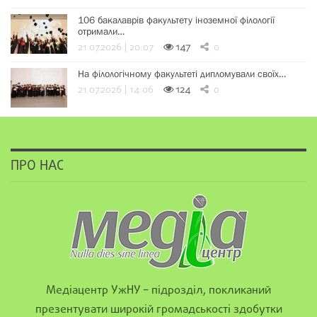
106 бакалаврів факультету іноземної філології
отримали…
21.07.2026 | 20:07
147
0
На філологічному факультеті дипломували своїх…
21.07.2026 | 14:06
124
0
ПРО НАС
Медіацентр УжНУ – підрозділ, покликаний
презентувати широкій громадськості здобутки