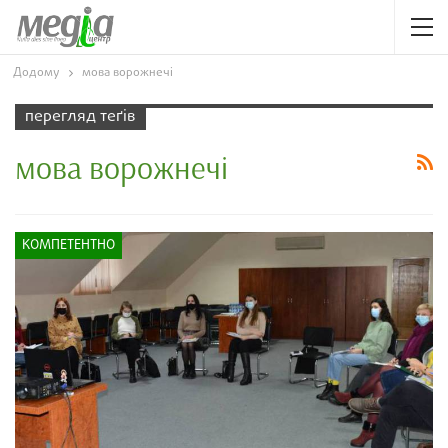
Додому
мова ворожнечі
перегляд теґів
мова ворожнечі
КОМПЕТЕНТНО