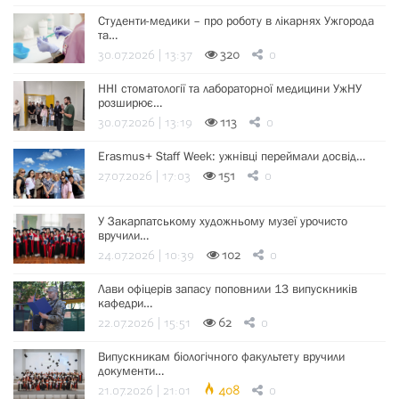
Студенти-медики – про роботу в лікарнях Ужгорода
та…
30.07.2026 | 13:37
320
0
ННІ стоматології та лабораторної медицини УжНУ
розширює…
30.07.2026 | 13:19
113
0
Erasmus+ Staff Week: ужнівці переймали досвід…
27.07.2026 | 17:03
151
0
У Закарпатському художньому музеї урочисто
вручили…
24.07.2026 | 10:39
102
0
Лави офіцерів запасу поповнили 13 випускників
кафедри…
22.07.2026 | 15:51
62
0
Випускникам біологічного факультету вручили
документи…
21.07.2026 | 21:01
408
0