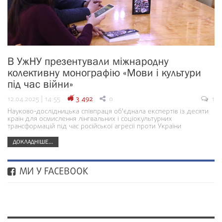
В УжНУ презентували міжнародну
колективну монографію «Мови і культури
під час війни»
12.04.2025 | 14:55
3 492
0
1
Науково-дослідницька співпраця об'єднала експертів із десяти
країн для осмислення лінгвальних і соціокультурних
трансформацій під час російської агресії проти України
ДОКЛАДНІШЕ...
МИ У FACEBOOK