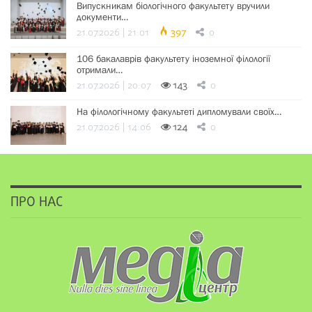
Випускникам біологічного факультету вручили
документи…
21.07.2026 | 21:01
397
0
106 бакалаврів факультету іноземної філології
отримали…
21.07.2026 | 20:07
143
0
На філологічному факультеті дипломували своїх…
21.07.2026 | 14:06
124
0
ПРО НАС