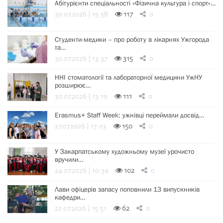
Абітурієнти спеціальності «Фізична культура і спорт»…
30.07.2026 | 15:38
117
0
Студенти-медики – про роботу в лікарнях Ужгорода
та…
30.07.2026 | 13:37
315
0
ННІ стоматології та лабораторної медицини УжНУ
розширює…
30.07.2026 | 13:19
111
0
Erasmus+ Staff Week: ужнівці переймали досвід…
27.07.2026 | 17:03
150
0
У Закарпатському художньому музеї урочисто
вручили…
24.07.2026 | 10:39
102
0
Лави офіцерів запасу поповнили 13 випускників
кафедри…
22.07.2026 | 15:51
62
0